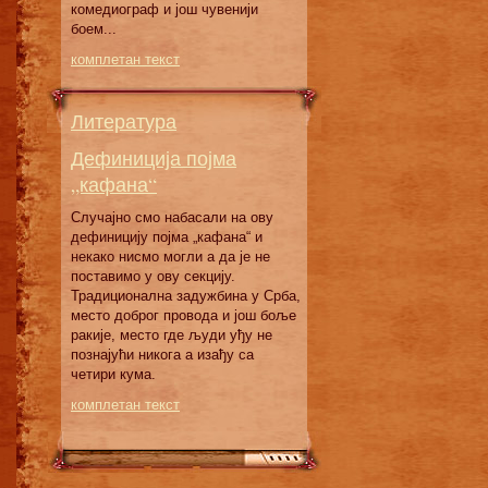
кoмeдиoгрaф и joш чувeниjи
бoeм...
комплетан текст
Литература
Дефиниција појма
„кафана“
Случајно смо набасали на ову
дефиницију појма „кафана“ и
некако нисмо могли а да је не
поставимо у ову секцију.
Традиционална задужбина у Срба,
место доброг провода и још боље
ракије, место где људи уђу не
познајући никога а изађу са
четири кума.
комплетан текст