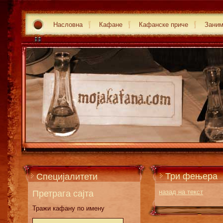
Насловна
Кафане
Кафанске приче
Зани
Три фењера
Специјалитети
Претрага сајта
назад на текст
Тражи кафану по имену