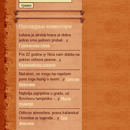
Последњи коментари
kafana je ekstra hrana je dobra
jedino smo jednom probali...у
Гурманова тајна
Pre 22 godine iy Nisa sam dobila na
poklon stihove pesme...у
Казанџијско сокаче
Nažalost, ne mogu na napišem
puno toga lepog o ovom...у
Српскa
Брвнaрa
Najbolja jagnjetina u gradu, uz
Bovinovu tamjaniku -...у
Мали
подрум
Odlicna atmosfera. prava kafanska!
i konobar je legenda....у
Три
фењера