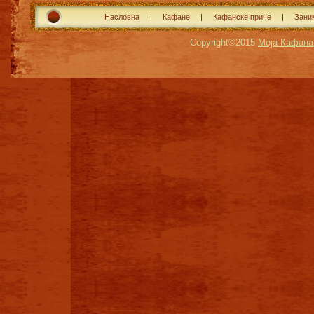
Насловна
Кафане
Кафанске приче
Зани
Copyright©2015
Моја Кафана