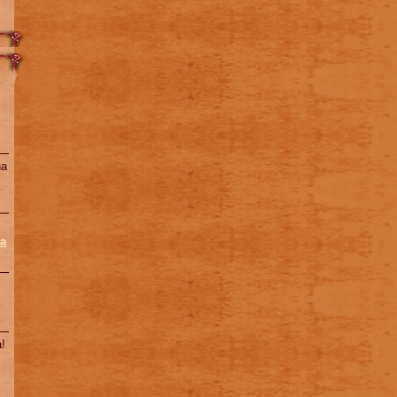
na
a
!