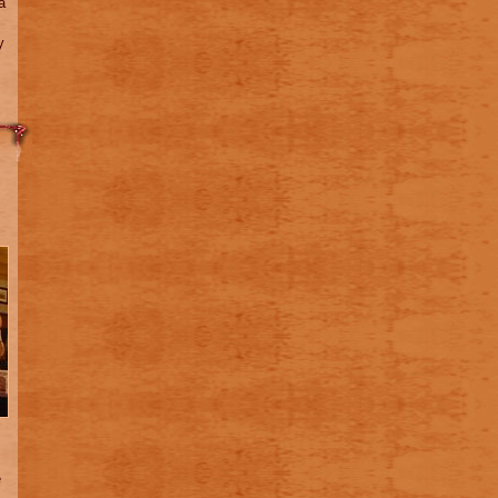
а
у
е