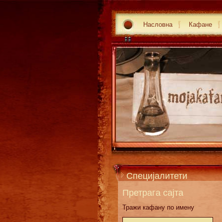
Насловна
Кафане
Специјалитети
Претрага сајта
Тражи кафану по имену