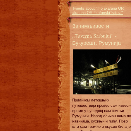
Tweets about "mojakafana OR
#kafana OR #kafanskiTvitovi"
Занимљивости
„Таverna Sarbului“ -
Букурешт, Румунија
Приликом летошњих
путешествија провео сам извесн
време у суседној нам земљи
Румунији. Народ сличан нама по
навикама, кухињи и пићу. Прво
шта сам тражио и окусио била је