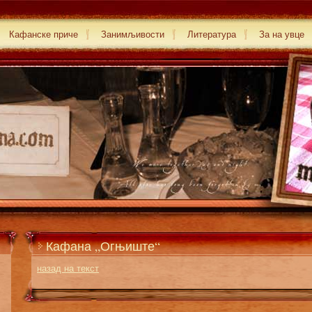
Кафанске приче
Занимљивости
Литература
За на увце
Кафана „Огњиште“
назад на текст