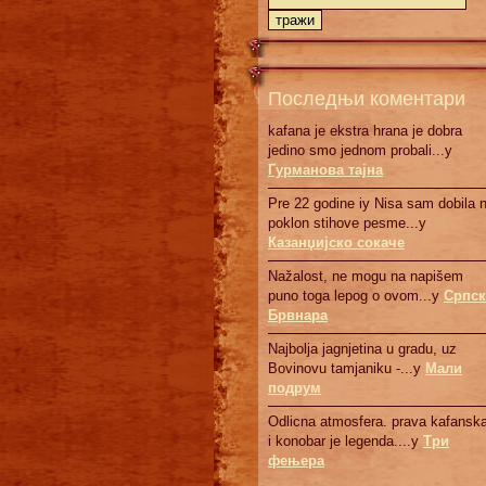
Последњи коментари
kafana je ekstra hrana je dobra
jedino smo jednom probali...у
Гурманова тајна
Pre 22 godine iy Nisa sam dobila 
poklon stihove pesme...у
Казанџијско сокаче
Nažalost, ne mogu na napišem
puno toga lepog o ovom...у
Српск
Брвнaрa
Najbolja jagnjetina u gradu, uz
Bovinovu tamjaniku -...у
Мали
подрум
Odlicna atmosfera. prava kafanska
i konobar je legenda....у
Три
фењера