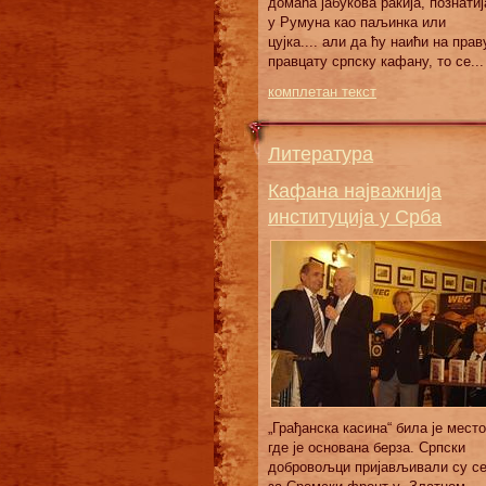
домаћа јабукова ракија, познатиј
у Румуна као паљинка или
цујка.... али да ћу наићи на прав
правцату српску кафану, то се...
комплетан текст
Литература
Кафана најважнија
институција у Срба
„Грађанска касина“ била је место
где је основана берза. Српски
добровољци пријављивали су с