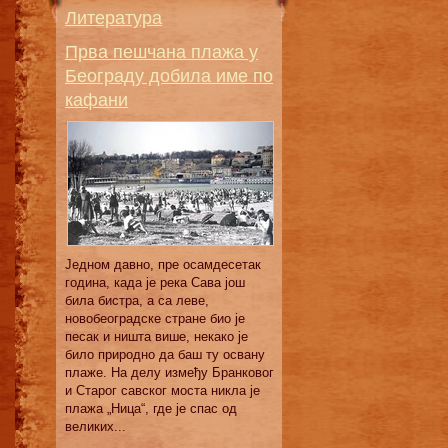
Литература
Прва пешчана плажа у
Београду добила име по
кафани
Једном давно, пре осамдесетак
година, када је река Сава још
била бистра, а са леве,
новобеоградске стране био је
песак и ништа више, некако је
било природно да баш ту освану
плаже. На делу између Бранковог
и Старог савског моста никла је
плажа „Ница“, где је спас од
великих...