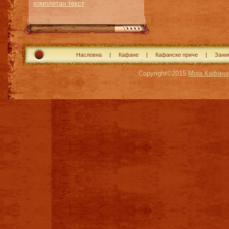
комплетан текст
Насловна
Кафане
Кафанске приче
Зани
Copyright©2015
Моја Кафана