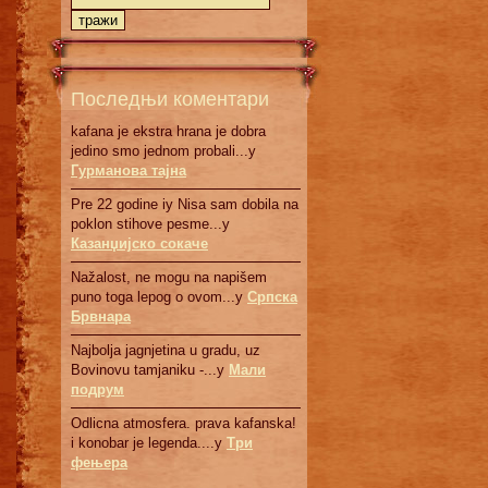
Последњи коментари
kafana je ekstra hrana je dobra
jedino smo jednom probali...у
Гурманова тајна
Pre 22 godine iy Nisa sam dobila na
poklon stihove pesme...у
Казанџијско сокаче
Nažalost, ne mogu na napišem
puno toga lepog o ovom...у
Српскa
Брвнaрa
Najbolja jagnjetina u gradu, uz
Bovinovu tamjaniku -...у
Мали
подрум
Odlicna atmosfera. prava kafanska!
i konobar je legenda....у
Три
фењера