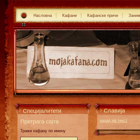
Насловна
Кафане
Кафанске приче
Зани
Славија
Специјалитети
Претрага сајта
назад на текст
Тражи кафану по имену