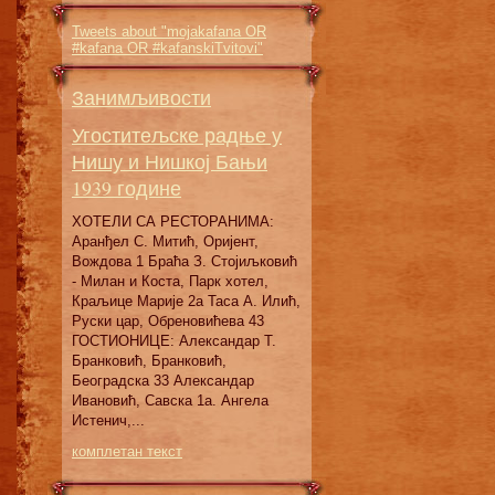
Tweets about "mojakafana OR
#kafana OR #kafanskiTvitovi"
Занимљивости
Угоститељске радње у
Нишу и Нишкој Бањи
1939 године
ХОТЕЛИ СА РЕСТОРАНИМА:
Аранђел С. Митић, Оријент,
Вождова 1 Браћа З. Стојиљковић
- Милан и Коста, Парк хотел,
Краљице Марије 2а Таса А. Илић,
Руски цар, Обреновићева 43
ГОСТИОНИЦЕ: Александар Т.
Бранковић, Бранковић,
Београдска 33 Александар
Ивановић, Савска 1а. Ангела
Истенич,...
комплетан текст