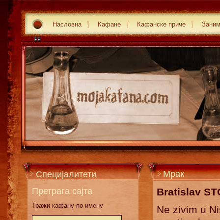
Насловна
Кафане
Кафанске приче
Зани
Мрак
Специјалитети
Претрага сајта
Bratislav ST
Тражи кафану по имену
Ne zivim u Ni