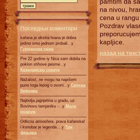
pamtim da sam
na nivou, hra
cena u rangu
Pozdrav vlasn
Последњи коментари
preporucujem 
kafana je ekstra hrana je dobra
kapljice.
jedino smo jednom probali...у
Гурманова тајна
назад на текс
Pre 22 godine iy Nisa sam dobila na
poklon stihove pesme...у
Казанџијско сокаче
Nažalost, ne mogu na napišem
puno toga lepog o ovom...у
Српскa
Брвнaрa
Najbolja jagnjetina u gradu, uz
Bovinovu tamjaniku -...у
Мали
подрум
Odlicna atmosfera. prava kafanska!
i konobar je legenda....у
Три
фењера