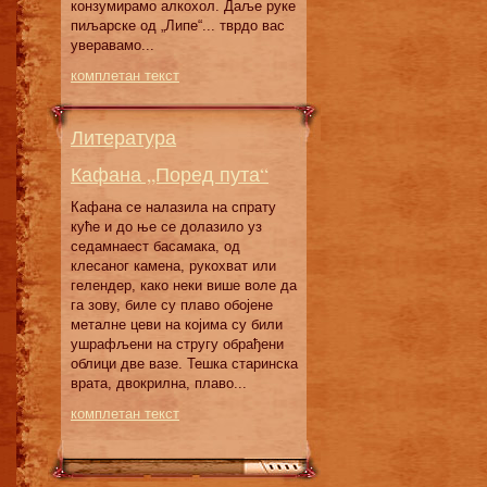
конзумирамо алкохол. Даље руке
пиљарске од „Липе“... тврдо вас
уверавамо...
комплетан текст
Литература
Кафана „Поред пута“
Кафана се налазила на спрату
куће и до ње се долазило уз
седамнаест басамака, од
клесаног камена, рукохват или
гелендер, како неки више воле да
га зову, биле су плаво обојене
металне цеви на којима су били
ушрафљени на стругу обрађени
облици две вазе. Тешка старинска
врата, двокрилна, плаво...
комплетан текст