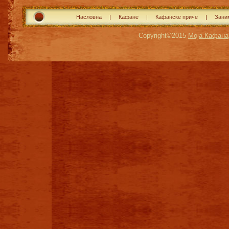
Насловна
Кафане
Кафанске приче
Зани
Copyright©2015
Моја Кафана