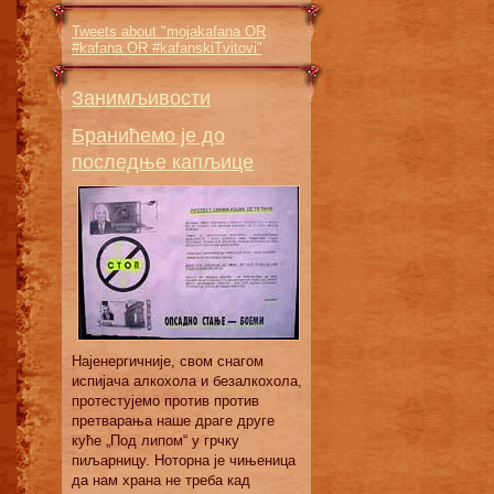
Tweets about "mojakafana OR
#kafana OR #kafanskiTvitovi"
Занимљивости
Бранићемо је до
последње капљице
Најенергичније, свом снагом
испијача алкохола и безалкохола,
протестујемо против против
претварања наше драге друге
куће „Под липом“ у грчку
пиљарницу. Ноторна је чињеница
да нам храна не треба кад