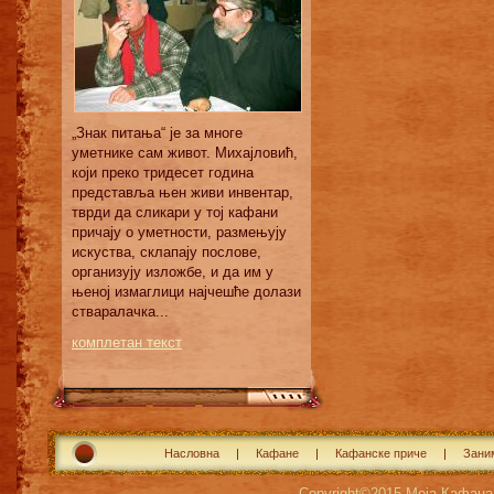
„Знак питања“ је за многе
уметнике сам живот. Михајловић,
који преко тридесет година
представља њен живи инвентар,
тврди да сликари у тој кафани
причају о уметности, размењују
искуства, склапају послове,
организују изложбе, и да им у
њеној измаглици најчешће долази
стваралачка...
комплетан текст
Насловна
Кафане
Кафанске приче
Зани
Copyright©2015
Моја Кафана