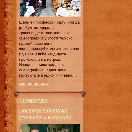
Шаљиви професори одлучили да
је „Мултимедијална
трансцендентална кафанска
сценографија у угоститељској
пракси“ више него
задовољавајући магистарски рад
и уз иће и пиће кандидата
прогласили магистром.
Неподношљива кафанска
сценографија, једног дана
привукла је и једног пингвина,...
комплетан текст
Литература
Последње боемско
уточиште у Београду