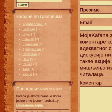
Презиме
Кафане по градовима
Email
Аранђеловац
(1)
Београд
(12)
Брус
(1)
MojaKafana з
Зајечар
(2)
коментаре к
Зрењанин
(1)
адекватног 
Куршумлија
(1)
дискусије н
Лесковац
(1)
Ниш
(55)
такве акције
Рашка
(1)
мишљења изн
Тара
(1)
читалаца.
Ужице
(1)
Коментар
Последњи коментари
kafana je ekstra hrana je dobra
jedino smo jednom probali...у
Гурманова тајна