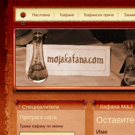
Насловна
Кафане
Кафанске приче
Зани
Кафана М&Ј
Специјалитети
Претрага сајта
Оставите 
Тражи кафану по имену
Име