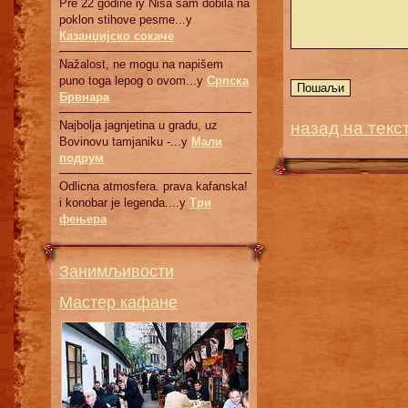
Pre 22 godine iy Nisa sam dobila na
poklon stihove pesme...у
Казанџијско сокаче
Nažalost, ne mogu na napišem
puno toga lepog o ovom...у
Српскa
Брвнaрa
назад на текс
Najbolja jagnjetina u gradu, uz
Bovinovu tamjaniku -...у
Мали
подрум
Odlicna atmosfera. prava kafanska!
i konobar je legenda....у
Три
фењера
Занимљивости
Мастер кафане