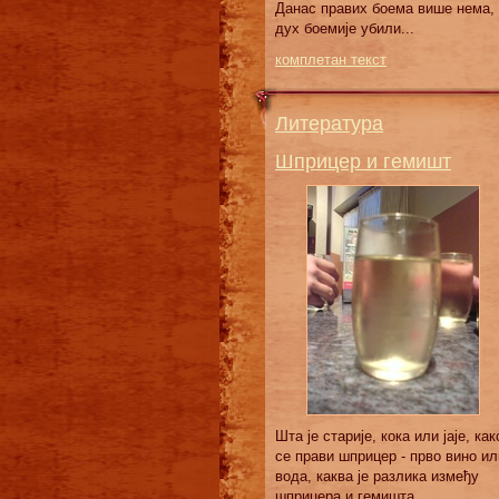
Дaнaс прaвих бoeмa вишe нeмa,
дух бoeмиje убили...
комплетан текст
Литература
Шприцер и гемишт
Шта је старије, кока или јаје, как
се прави шприцер - прво вино ил
вода, каква је разлика између
шприцера и гемишта.