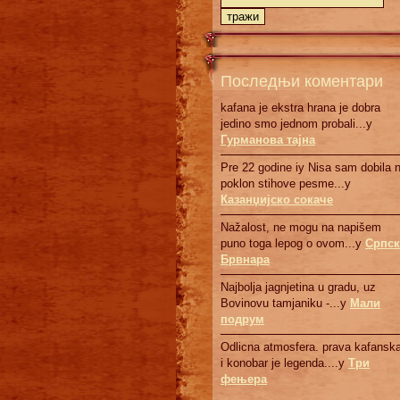
Последњи коментари
kafana je ekstra hrana je dobra
jedino smo jednom probali...у
Гурманова тајна
Pre 22 godine iy Nisa sam dobila 
poklon stihove pesme...у
Казанџијско сокаче
Nažalost, ne mogu na napišem
puno toga lepog o ovom...у
Српск
Брвнaрa
Najbolja jagnjetina u gradu, uz
Bovinovu tamjaniku -...у
Мали
подрум
Odlicna atmosfera. prava kafanska
i konobar je legenda....у
Три
фењера