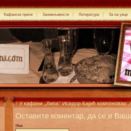
Кафанске приче
Занимљивости
Литература
За на увце
У кафани „Липа” Исидор Бајић компоновао 
Оставите коментар, да се и Ваша
Име