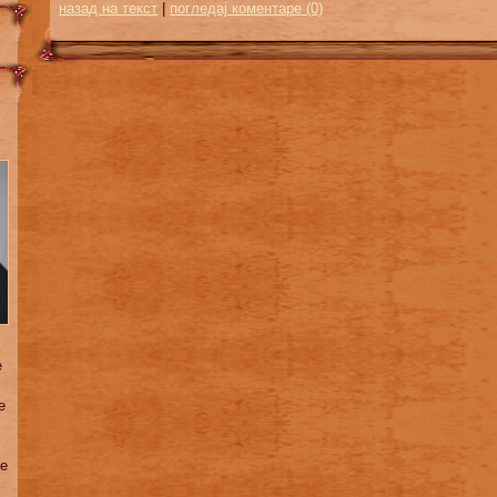
назад на текст
|
погледај коментаре (0)
e
e
je