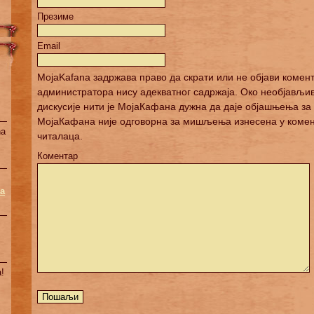
Презиме
Email
MojaKafana задржава право да скрати или не објави коме
администратора нису адекватног садржаја. Око необјављ
дискусије нити је МојаКафана дужна да даје објашњења за т
МојаКафана није одговорна за мишљења изнесена у комент
na
читалаца.
Коментар
a
!