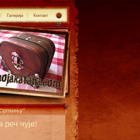
Галерија
Контакт
„Српкињу”
 реч чује!