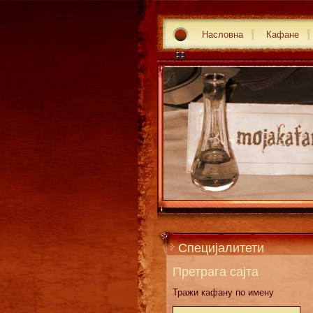
Насловна
Кафане
Специјалитети
Претрага сајта
Тражи кафану по имену