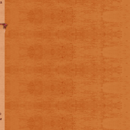
 a
о
и