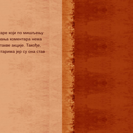
нтаре који по мишљењу
ивања коментара нема
акве акције. Такође,
арима јер су она став