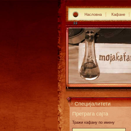
Насловна
Кафане
Специјалитети
Претрага сајта
Тражи кафану по имену