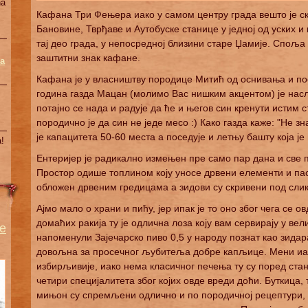
na
Кафана Три Фењера иако у самом центру града вешто је ск
Бановине, Тврђаве и Аутобуске станице у једној од уских и
тај део града, у непосредној близини старе Џамије. Спољ
заштитни знак кафане.
a
Кафана је у власништву породице Митић од оснивања и пос
година газда Мацан (молимо Вас нишким акцентом) је насл
потајно се нада и радује да ће и његов син кренути истим 
породично је да син не једе месо :) Како газда каже: "Не з
је капацитета 50-60 места а поседује и летњу башту која је 
!
Ентеријер је радикално измењен пре само пар дана и све 
Простор одише топлином коју уносе дрвени елементи и пас
обложен дрвеним гредицама а зидови су скривени под сли
Ајмо мало о храни и пићу, јер ипак је то оно због чега се 
домаћих ракија ту је одлична лоза коју вам сервирају у в
е
напоменули Зајечарско пиво 0,5 у народу познат као зидара
довољна за просечног љубитеља добре капљице. Мени иа
избирљивије, иако нема класичног печења ту су поред ст
четири специјалитета због којих овде вреди доћи. Буткица,
мињон су спремљени одлично и по породичној рецептури, 