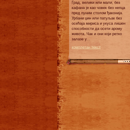
Град, велики или мали, без
кафана је као човек без непца
пред пуним столом ђаконија.
Урбани џин или патуљак без
осећаја мириса и укуса лишен
способности да осети арому
живота. Чак и они који ретко
залазе у...
комплетан текст