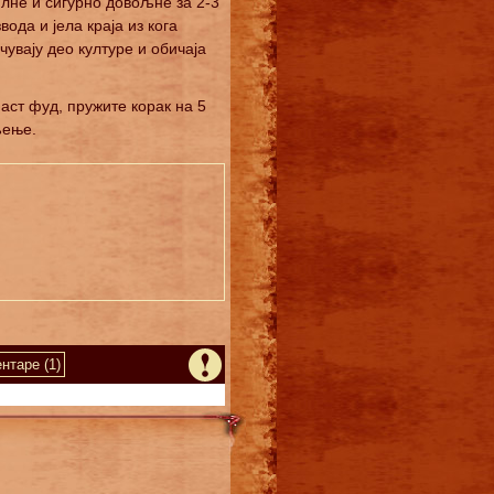
илне и сигурно довољне за 2-3
да и јела краја из кога
чувају део културе и обичаја
аст фуд, пружите корак на 5
љење.
нтаре (1)