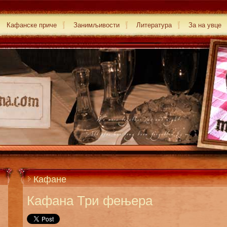
Кафанске приче
Занимљивости
Литература
За на увце
Кафане
Кафана Три фењера