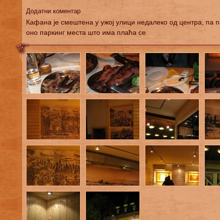
Додатни коментар
Кафана је смештена у ужој улици недалеко од центра, па п
оно паркинг места што има плаћа се.