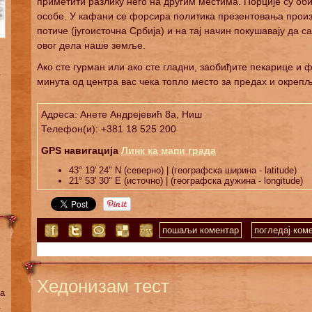
приметити разлику него на другим местима. Порције су об
особе. У кафани се форсира политика презентовања произво
потиче (југоисточна Србија) и на тај начин покушавају да са
овог дела наше земље.
Ако сте гурман или ако сте гладни, заобиђите пекарице и ф
у
минута од центра вас чека топло место за предах и окреп
Адреса: Анете Андрејевић 8а, Ниш
Телефон(и): +381 18 525 200
GPS навигација
Линк ка мапи града
43° 19' 24" N (северно) | (географска ширина - latitude)
21° 53' 30" E (источно) | (географска дужина - longitude)
пошаљи коментар
погледај коме
Хедонизам тест
па
.