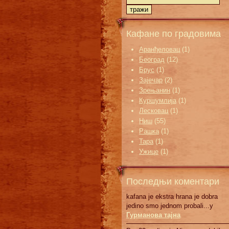
Кафане по градовима
Аранђеловац
(1)
Београд
(12)
Брус
(1)
Зајечар
(2)
Зрењанин
(1)
Куршумлија
(1)
Лесковац
(1)
Ниш
(55)
Рашка
(1)
Тара
(1)
Ужице
(1)
Последњи коментари
kafana je ekstra hrana je dobra
jedino smo jednom probali...у
Гурманова тајна