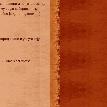
ако процени и пријатељски да
и му се да заборави неку
бно је да га подсетите :)
оред хране и услуге коју
AmericanExpress