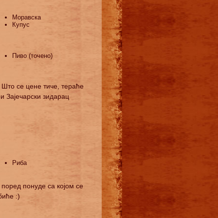
Моравска
Купус
Пиво (точено)
 Што се цене тиче, тераће
ри Зајечарски зидарац
Риба
 поред понуде са којом се
биће :)