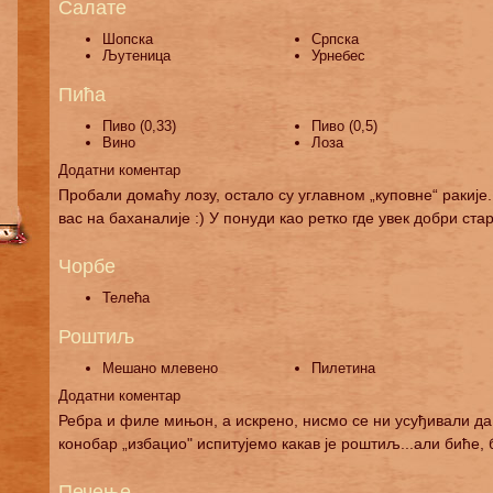
Салате
Шопска
Српска
Љутеница
Урнебес
Пића
Пиво (0,33)
Пиво (0,5)
Вино
Лоза
Додатни коментар
Пробали домаћу лозу, остало су углавном „куповне“ ракије.
вас на баханалије :) У понуди као ретко где увек добри ста
Чорбе
Телећа
Роштиљ
Мешано млевено
Пилетина
Додатни коментар
Ребра и филе мињон, а искрено, нисмо се ни усуђивали да
конобар „избацио" испитујемо какав је роштиљ...али биће, 
Печење