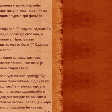
ривена у троуглу између
 кратких уличица типичних за
а примећујемо три фењера,
тоји већ 20 година, задњих 14
едио посао од свог оца, а
стопама. Проклетство
наш колико то боли :)" Кафана
и већа.
похвале за саму замисао.
телни тонови, сав шанк је
кама старог Ниша.
овде људи изнова враћају. Од
еликим фраклићима. Од пива би
ц, такође и винска карта је
ко не велики задовољиће и
андардне понуде са роштиља
 телећи репови, ребарца и каре
мало искуснији ће свакако