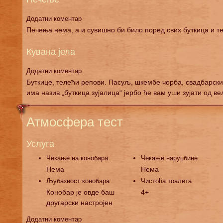
Додатни коментар
Печења нема, а и сувишно би било поред свих буткица и те
Кувана јела
Додатни коментар
Буткице, телећи репови. Пасуљ, шкембе чорба, свадбарски 
има назив „буткица зујалица“ јербо ће вам уши зујати од ве
Атмосфера тест
Услуга
Чекање на конобара
Чекање наруџбине
Нема
Нема
Љубазност конобара
Чистоћа тоалета
Конобар је овде баш
4+
другарски настројен
Додатни коментар