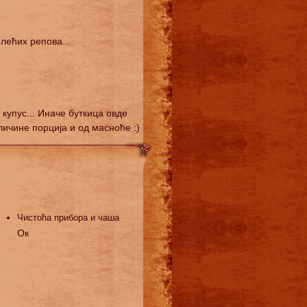
лећих репова...
купус... Иначе буткица овде
личине порција и од масноће :)
Чистоћа прибора и чаша
Ок