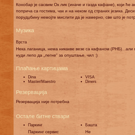
Конобар је сасвим Ок лик (иначе и газда кафане), који ће 
поприча са гостима, чак и на неком од страних језика. Дес
порудџбину немојте мислити да је намерно, све што је потре
Музика
Врста
Нека лаганица, нема никакве везе са кафаном (РНБ)...али п
нуди лепо да „легне“ за опуштање, чил :)
Плаћање картицама
Dina
VISA
Master/Maestro
Diners
Резервација
Резервација није потребна
Остале битне ствари
Паркинг
Башта
Паркинг сервис
Не