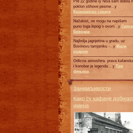
Pre 22 godine iy Nisa sam dobila 
poklon stihove pesme...у
Казанџијско сокаче
Nažalost, ne mogu na napišem
puno toga lepog o ovom...у
Српск
Брвнaрa
Najbolja jagnjetina u gradu, uz
Bovinovu tamjaniku -...у
Мали
подрум
Odlicna atmosfera. prava kafanska
i konobar je legenda....у
Три
фењера
Занимљивости
Како су кафане добијал
имена