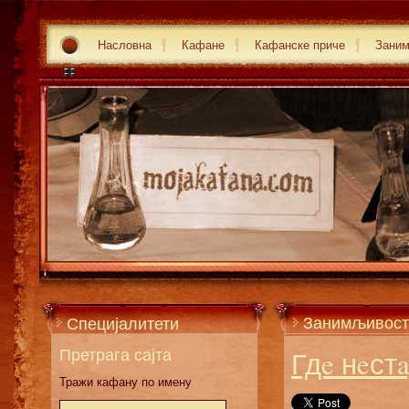
Насловна
Кафане
Кафанске приче
Зани
Занимљивост
Специјалитети
Претрага сајта
Гдe нeст
Тражи кафану по имену