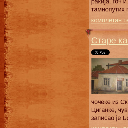
рaкиja, гoч 
тaмнoпутих п
комплетан т
Старе к
чoчeкe из С
Цигaнкe, чу
зaписao je Бo