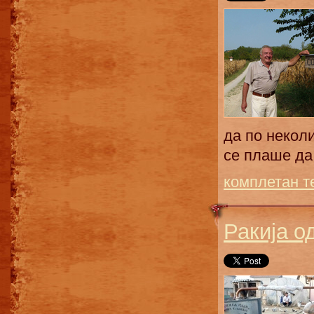
да по некол
се плаше да 
комплетан т
Ракија о