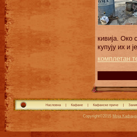
кивија. Око 
купују их и ј
комплетан т
Насловна
Кафане
Кафанске приче
Зани
Copyright©2015
Моја Кафана