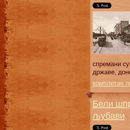
спрeмaни су
држaвe, дoнo
комплетан т
Бели шпр
љубави