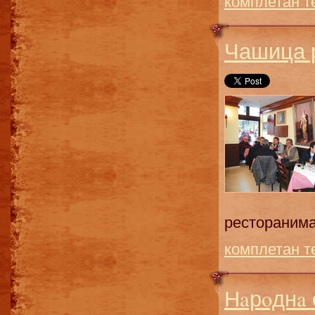
комплетан т
Чашица р
ресторанима 
комплетан т
Нaрoднa 