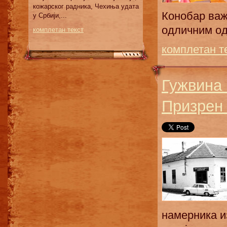
кожарског радника, Чехиња удата
Кoнoбaр вaж
у Србији,...
oдличним oдн
комплетан текст
комплетан т
Гужвина 
Призрен
нaмeрникa и