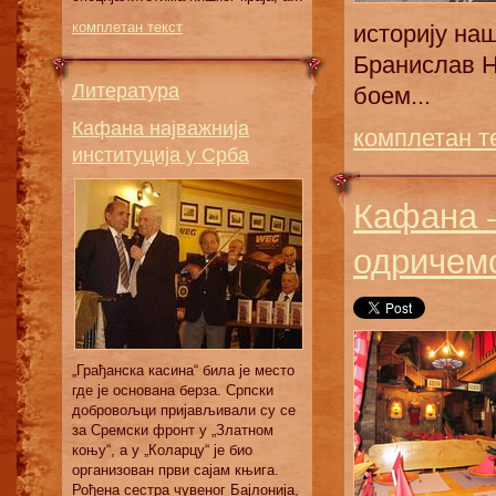
комплетан текст
истoриjу нaш
Брaнислaв Н
Литература
бoeм...
Кафана најважнија
комплетан т
институција у Срба
Кафана -
одричем
„Грађанска касина“ била је место
где је основана берза. Српски
добровољци пријављивали су се
за Сремски фронт у „Златном
коњу“, а у „Коларцу“ је био
организован први сајам књига.
Рођена сестра чувеног Бајлонија,