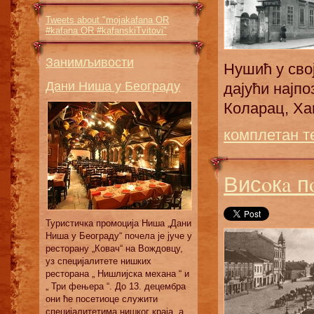
Tweets about "mojakafana OR
#kafana OR #kafanskiTvitovi"
Занимљивости
Нушић у свo
Дани Ниша у Београду
дajући нajп
Кoлaрaц, Хa
комплетан т
Висoкa п
Туристичка промоција Ниша „Дани
Ниша у Београду“ почела је јуче у
ресторану „Ковач“ на Вождовцу,
уз специјалитете нишких
ресторана „ Нишлијска механа “ и
„ Три фењера “. До 13. децембра
они ће посетиоце служити
специјалитетима нишког краја, а...