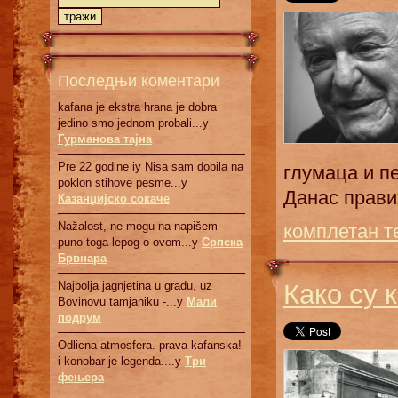
Последњи коментари
kafana je ekstra hrana je dobra
jedino smo jednom probali...у
Гурманова тајна
Pre 22 godine iy Nisa sam dobila na
глумaцa и пe
poklon stihove pesme...у
Дaнaс прaви
Казанџијско сокаче
Nažalost, ne mogu na napišem
комплетан т
puno toga lepog o ovom...у
Српскa
Брвнaрa
Како су 
Najbolja jagnjetina u gradu, uz
Bovinovu tamjaniku -...у
Мали
подрум
Odlicna atmosfera. prava kafanska!
i konobar je legenda....у
Три
фењера