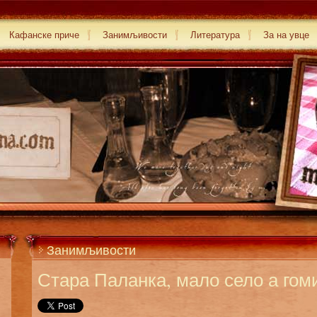
Кафанске приче
Занимљивости
Литература
За на увце
Занимљивости
Стара Паланка, мало село а го