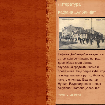
Литература
Кафана „Албанија“
Кафана „Албанија“ је заједно са
сатом који се налазио испред,
деценијама била центар
окупљања градских боема и
пролазника. Неугледна кућа, кој
је представљала ругло, била је,
како је описивао Бранислав
Нушић „Елдорадо свих њених
закупаца“. Кафана „Албанија“...
комплетан текст