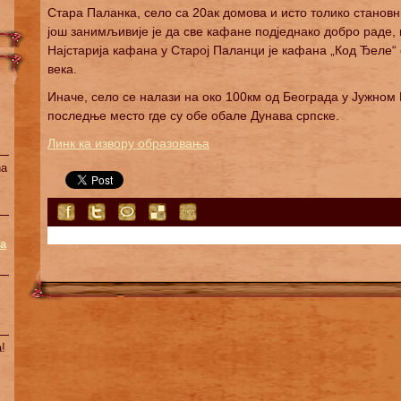
Стара Паланка, село са 20ак домова и исто толико становн
још занимљивије је да све кафане подједнако добро раде, к
Најстарија кафана у Старој Паланци је кафана „Код Ђеле“
века.
Иначе, село се налази на око 100км од Београда у Јужном
последње место где су обе обале Дунава српске.
Линк ка извору образовања
na
a
!