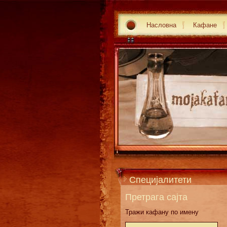
Насловна
Кафане
Специјалитети
Претрага сајта
Тражи кафану по имену