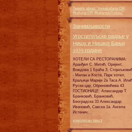
Tweets about "mojakafana OR
#kafana OR #kafanskiTvitovi"
Занимљивости
Угоститељске радње у
Нишу и Нишкој Бањи
1939 године
ХОТЕЛИ СА РЕСТОРАНИМА:
Аранђел С. Митић, Оријент,
Вождова 1 Браћа З. Стојиљкови
- Милан и Коста, Парк хотел,
Краљице Марије 2а Таса А. Илић
Руски цар, Обреновићева 43
ГОСТИОНИЦЕ: Александар Т.
Бранковић, Бранковић,
Београдска 33 Александар
Ивановић, Савска 1а. Ангела
Истенич,...
комплетан текст