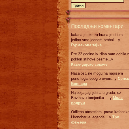
Последњи коментари
kafana je ekstra hrana je dobra
jedino smo jednom probali...у
Гурманова тајна
Pre 22 godine iy Nisa sam dobila 
poklon stihove pesme...у
Казанџијско сокаче
Nažalost, ne mogu na napišem
puno toga lepog o ovom...у
Српск
Брвнaрa
Najbolja jagnjetina u gradu, uz
Bovinovu tamjaniku -...у
Мали
подрум
Odlicna atmosfera. prava kafanska
i konobar je legenda....у
Три
фењера