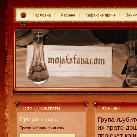
Насловна
Кафане
Кафанске приче
Зани
Контакт
Специјалитети
Претрага сајта
Група љубит
их прате дош
Тражи кафану по имену
пројекат кој