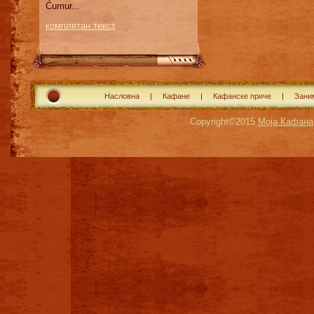
Ćumur...
комплетан текст
Насловна
Кафане
Кафанске приче
Зани
Copyright©2015
Моја Кафана