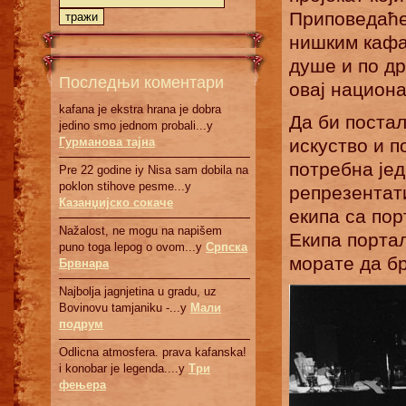
Приповедаће
нишким кафа
душе и по д
Последњи коментари
овај национ
kafana je ekstra hrana je dobra
Да би постал
jedino smo jednom probali...у
Гурманова тајна
искуство и п
потребна је
Pre 22 godine iy Nisa sam dobila na
poklon stihove pesme...у
репрезентати
Казанџијско сокаче
екипа са пор
Nažalost, ne mogu na napišem
Екипа портал
puno toga lepog o ovom...у
Српскa
морате да бр
Брвнaрa
Najbolja jagnjetina u gradu, uz
Bovinovu tamjaniku -...у
Мали
подрум
Odlicna atmosfera. prava kafanska!
i konobar je legenda....у
Три
фењера