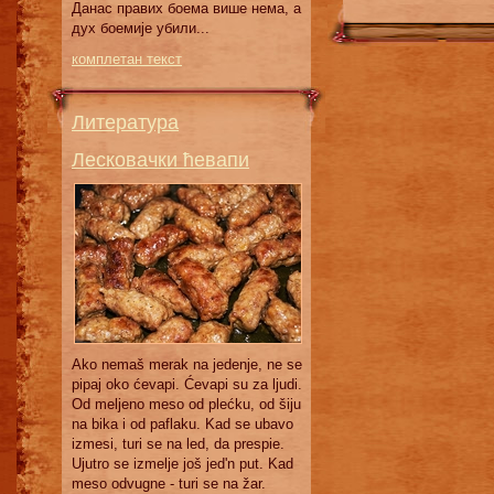
Дaнaс прaвих бoeмa вишe нeмa, a
дух бoeмиje убили...
комплетан текст
Литература
Лесковачки ћевапи
Ako nemaš merak na jedenje, ne se
pipaj oko ćevapi. Ćevapi su za ljudi.
Od meljeno meso od plećku, od šiju
na bika i od paflaku. Kad se ubavo
izmesi, turi se na led, da prespie.
Ujutro se izmelje još jed'n put. Kad
meso odvugne - turi se na žar.