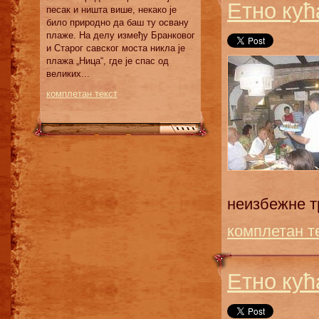
Етно кућ
песак и ништа више, некако је
било природно да баш ту освану
плаже. На делу између Бранковог
и Старог савског моста никла је
плажа „Ница“, где је спас од
великих...
комплетан текст
неизбежне тр
комплетан т
Етно кућ