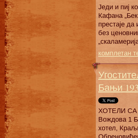
Једи и пиј 
Кафана „Бек
престаје да 
без ценовни
„скаламерија
комплетан т
Угостите
Бањи 193
ХОТЕЛИ СА 
Вождова 1 Б
хотел, Краљ
Обреновиће