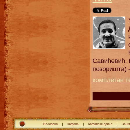
Савићевић, Е
позоришта) -
комплетан т
Насловна
Кафане
Кафанске приче
Зани