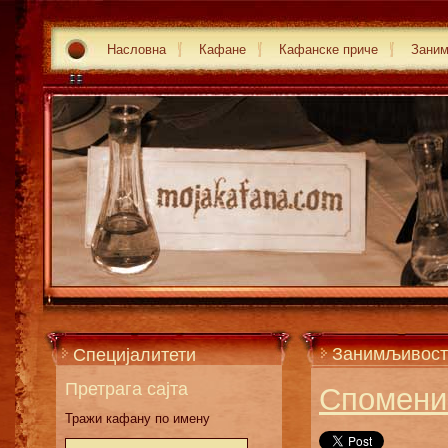
Насловна
Кафане
Кафанске приче
Зани
Занимљивост
Специјалитети
Претрага сајта
Споменик
Тражи кафану по имену