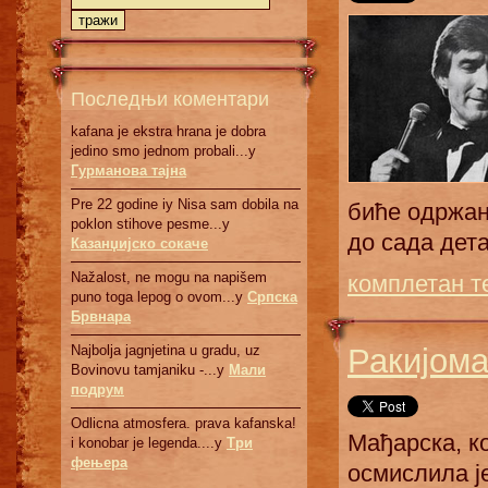
Последњи коментари
kafana je ekstra hrana je dobra
jedino smo jednom probali...у
Гурманова тајна
Pre 22 godine iy Nisa sam dobila na
биће одржан
poklon stihove pesme...у
до сада дет
Казанџијско сокаче
Nažalost, ne mogu na napišem
комплетан т
puno toga lepog o ovom...у
Српскa
Брвнaрa
Ракијома
Najbolja jagnjetina u gradu, uz
Bovinovu tamjaniku -...у
Мали
подрум
Odlicna atmosfera. prava kafanska!
Мађарска, к
i konobar je legenda....у
Три
фењера
осмислила ј