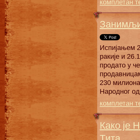
комплетан т
Занимљив
Испијањем 23
ракије и 26.
продато у ч
продавницам
230 милиона
Народног од
комплетан т
Како је 
Тита