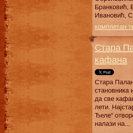
Бранковић, 
Ивановић, Са
комплетан т
Стара Па
кафана
Стара Палан
становника и
да све кафан
лети. Најста
Ђеле“ отвор
налази на...