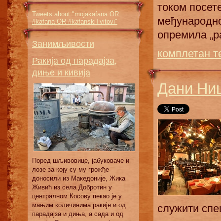
током посете
Tweets about "mojakafana OR
међународно
#kafana OR #kafanskiTvitovi"
опремила „ра
Занимљивости
комплетан т
Ракија од парадајза,
диње и кивија
Дани Ни
Поред шљивовице, јабуковаче и
лозе за коју су му грожђе
доносили из Македоније, Жика
Живић из села Добротин у
централном Косову пекао је у
мањим количинима ракије и од
служити спец
парадајза и диња, а сада и од