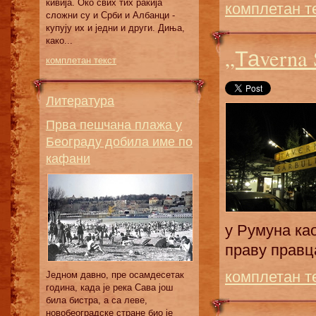
кивија. Око свих тих ракија
комплетан т
сложни су и Срби и Албанци -
купују их и једни и други. Диња,
како...
„Таverna 
комплетан текст
Литература
Прва пешчана плажа у
Београду добила име по
кафани
у Румуна као
праву правца
комплетан т
Једном давно, пре осамдесетак
година, када је река Сава још
била бистра, а са леве,
новобеоградске стране био је