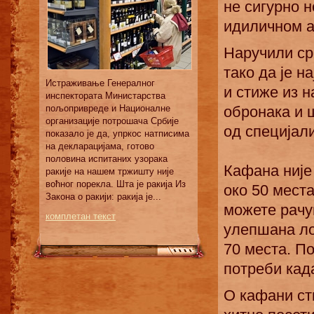
не сигурно 
идиличном а
Наручили ср
тако да је н
Истраживање Генералног
и стиже из 
инспектората Министарства
обронака и 
пољопривреде и Националне
организације потрошача Србије
од специјал
показало је да, упркос натписима
на декларацијама, готово
половина испитаних узорака
Кафана није
ракијe на нашем тржишту није
воћног порекла. Шта је ракија Из
око 50 мест
Закона о ракији: ракија је...
можете рачун
комплетан текст
улепшана ло
70 места. По
потреби кад
О кафани ст