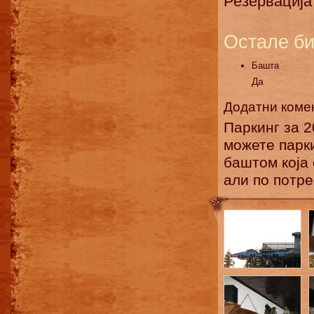
Резервација
Остале би
Башта
Да
Додатни коме
Паркинг за 2
можете парки
баштом која 
али по потре