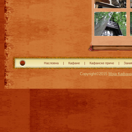
Насловна
Кафане
Кафанске приче
Зани
Copyright©2015
Моја Кафана