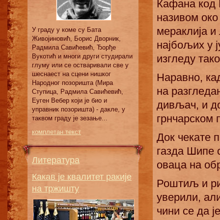
Кафана код 
називом око 
мераклија и 
У граду у коме су Бата
Живојиновић, Борис Дворник,
најбољих у ј
Радмила Савићевић, Ђорђе
изгледу тако
Вукотић и многи други студирали
глуму или се остваривали све у
шеснаест на сцени нишког
Наравно, ка
Народног позоришта (Мира
на разгледа
Ступица, Радмила Савићевић,
Еуген Вебер који је био и
дивљач, и д
управник позоришта) - дакле, у
грнчарском п
таквом граду је зезање...
комплетан текст
Док чекате п
газда Шипе
Литература
оваца на об
Какав је квалитет ракије
Роштиљ и ри
на тржишту
уверили, али
чини се да 