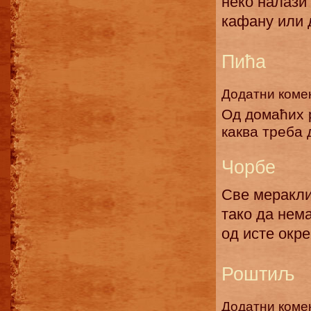
неко налази 
кафану или д
Пића
Додатни коме
Од домаћих р
каква треба 
Чорбе
Све меракли
тако да нема
од исте окре
Роштиљ
Додатни коме