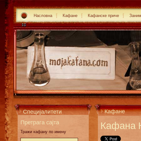
Насловна
Кафане
Кафанске приче
Зани
Кафане
Специјалитети
Претрага сајта
Кафана 
Тражи кафану по имену