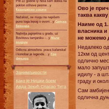
Pre 22 godine iy Nisa sam dobila na
poklon stihove pesme...у
Ово је прич
Казанџијско сокаче
таква какву
Nažalost, ne mogu na napišem
puno toga lepog o ovom...у
Српскa
Наиме од 1.
Брвнaрa
власника и 
Najbolja jagnjetina u gradu, uz
не можемо 
Bovinovu tamjaniku -...у
Мали
подрум
Недалеко од
Odlicna atmosfera. prava kafanska!
12км од цен
i konobar je legenda....у
Три
фењера
одлично мес
мало запушт
Занимљивости
идилу - а шт
Како је Нишки боем
граду и око
Авда Зекић Спасао Тита
Сам амбијен
одлична дуњ