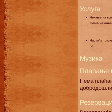
Услуга
Чекање на ко
Нема чекања
Чистоћа тоале
5+
Музика
Плаћање 
Нема плаћањ
добродошли
Резерваци