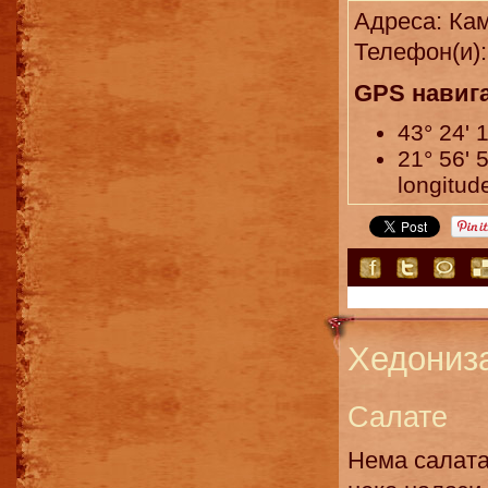
Адреса: Ка
Телефон(и):
GPS навиг
43° 24' 
21° 56' 
longitud
Хедониз
Салате
Нема салата,