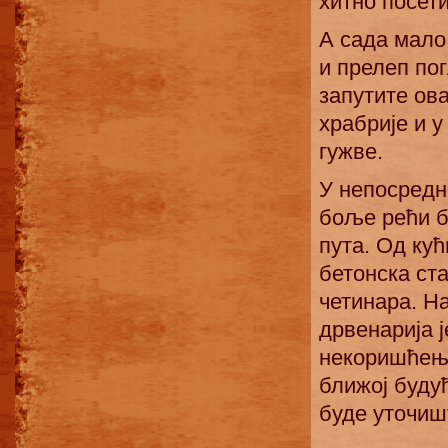
хитно посети
А сада мало
и прелеп по
запутите ов
храбрије и у
гужве.
У непосредн
боље рећи б
пута. Од ку
бетонска ст
четинара. На
дрвенарија 
некоришћења
ближој буду
буде уточиш