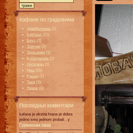
Кафане по градовима
Аранђеловац
(1)
Београд
(12)
Брус
(1)
Зајечар
(2)
Зрењанин
(1)
Куршумлија
(1)
Лесковац
(1)
Ниш
(55)
Рашка
(1)
Тара
(1)
Ужице
(1)
Последњи коментари
kafana je ekstra hrana je dobra
jedino smo jednom probali...у
Гурманова тајна