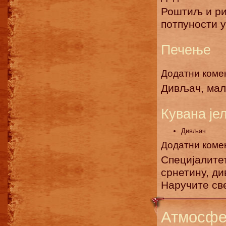
Роштиљ и ри
потпуности 
Печење
Додатни коме
Дивљач, мал
Кувана је
Дивљач
Додатни коме
Специјалите
срнетину, д
Наручите све
Атмосфе