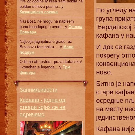
Pre 22 godine iy Nisa sam dobila na
poklon stihove pesme...у
По угледу на
Казанџијско сокаче
група прија
Nažalost, ne mogu na napišem
Ђердапској 
puno toga lepog o ovom...у
Српскa
Брвнaрa
кафана у на
Najbolja jagnjetina u gradu, uz
И док се га
Bovinovu tamjaniku -...у
Мали
подрум
покрету отп
Odlicna atmosfera. prava kafanska!
конвенциона
i konobar je legenda....у
Три
ново.
фењера
Битно је на
Занимљивости
старе кафан
Кафана - једна од
осредње пље
ствари којих се не
на месту не
одричемо
јединствено
Кафана није