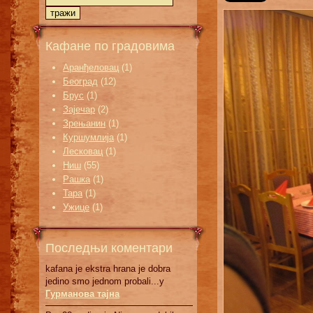
Кафане по градовима
Аранђеловац
(1)
Београд
(12)
Брус
(1)
Зајечар
(2)
Зрењанин
(1)
Куршумлија
(1)
Лесковац
(1)
Ниш
(55)
Рашка
(1)
Тара
(1)
Ужице
(1)
Последњи коментари
kafana je ekstra hrana je dobra
jedino smo jednom probali...у
Гурманова тајна