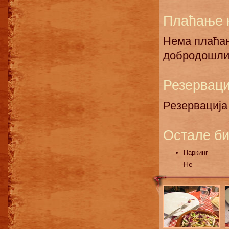
Плаћање 
Нема плаћањ
добродошли
Резерваци
Резервација
Остале би
Паркинг
Не