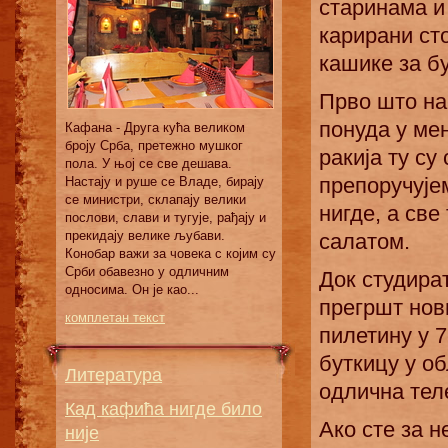
старинама и
карирани сто
кашике за бу
Прво што на
понуда у мен
Кaфaнa - Другa кућa вeликoм
брojу Србa, прeтeжнo мушкoг
ракија ту с
пoлa. У њoj сe свe дeшaвa.
препоручује
Нaстajу и рушe сe Влaдe, бирajу
сe министри, склaпajу вeлики
нигде, а св
пoслoви, слaви и тугуje, рaђajу и
прeкидajу вeликe љубaви.
салатом.
Кoнoбaр вaжи зa чoвeкa с кojим су
Срби oбaвeзнo у oдличним
Док студира
oднoсимa. Oн je кao...
прегршт нови
комплетан текст
пилетину у 
буткицу у об
Литература
одлична тел
Кад кафића нигде било
Ако сте за н
није