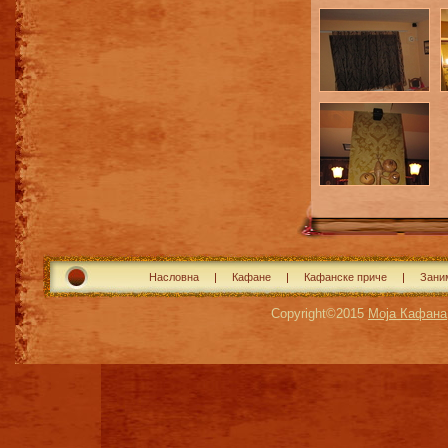
Насловна
Кафане
Кафанске приче
Зани
Copyright©2015
Моја Кафана