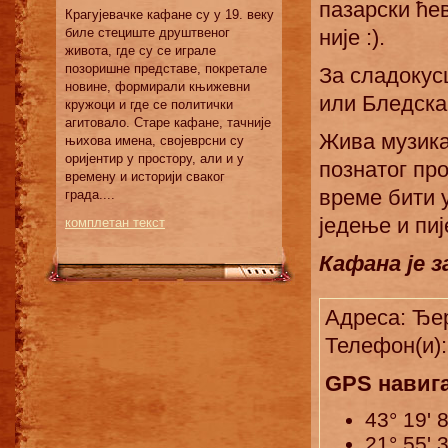
пазарски ћев
Крагујевачке кафане су у 19. веку
није :).
биле стециште друштвеног
живота, где су се играле
позоришне представе, покретале
За сладокус
новине, формирали књижевни
или Бледска 
кружоци и где се политички
агитовало. Старе кафане, тачније
Жива музика 
њихова имена, својеврсни су
оријентир у простору, али и у
познатог про
времену и историји сваког
време бити 
града....
једење и пиј
комплетан текст
Кафана је з
Адреса: Ђе
Телефон(и):
GPS навиг
43° 19' 
21° 55' 