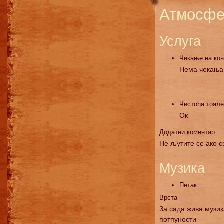
Атмосфе
Услуга
Чекање на ко
Нема чекања
Чистоћа тоале
Ок
Додатни коментар
Не љутите се ако с
Музика
Петак
Врста
За сада жива музик
потпуности