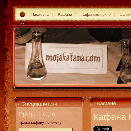
Насловна
Кафане
Кафанске приче
Зани
Кафане
Специјалитети
Претрага сајта
Кафана 
Тражи кафану по имену