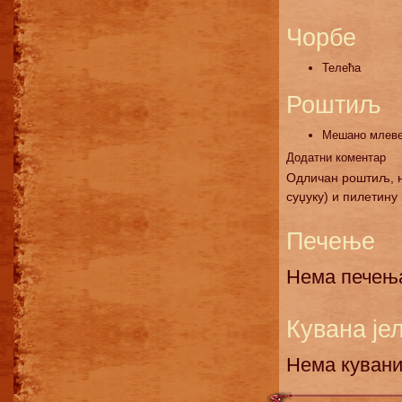
Чорбе
Телећа
Роштиљ
Мешано млев
Додатни коментар
Одличан роштиљ, н
суџуку) и пилетину 
Печење
Нема печења,
Кувана је
Нема куваних