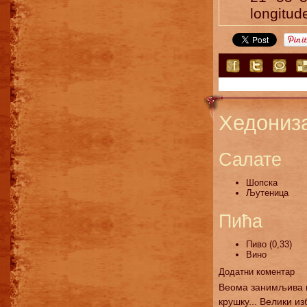
longitud
Хедониз
Салате
Шопска
Љутеница
Пића
Пиво (0,33)
Вино
Додатни коментар
Веома занимљива п
крушку... Велики и