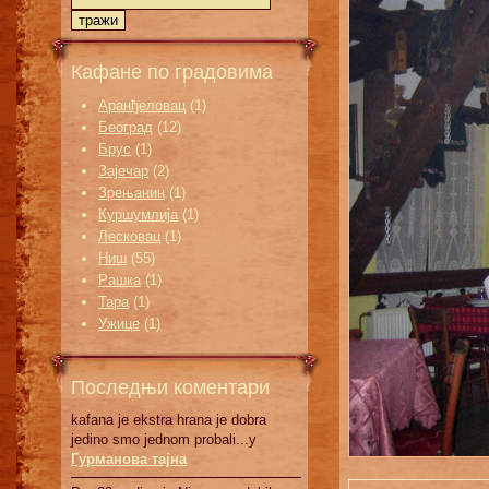
Кафане по градовима
Аранђеловац
(1)
Београд
(12)
Брус
(1)
Зајечар
(2)
Зрењанин
(1)
Куршумлија
(1)
Лесковац
(1)
Ниш
(55)
Рашка
(1)
Тара
(1)
Ужице
(1)
Последњи коментари
kafana je ekstra hrana je dobra
jedino smo jednom probali...у
Гурманова тајна