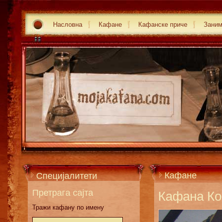
Насловна
Кафане
Кафанске приче
Зани
Кафане
Специјалитети
Претрага сајта
Кафана Ко
Тражи кафану по имену