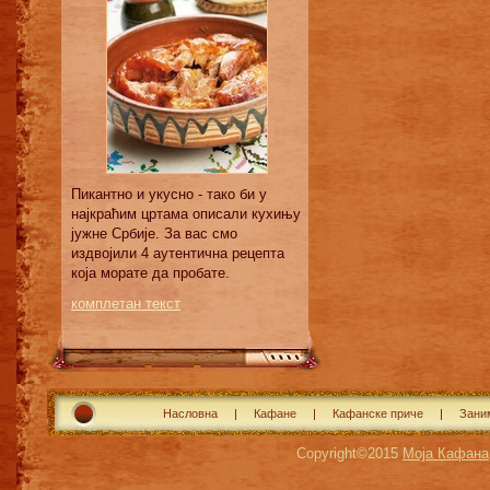
Пикантно и укусно - тако би у
најкраћим цртама описали кухињу
јужне Србије. За вас смо
издвојили 4 аутентична рецепта
која морате да пробате.
комплетан текст
Насловна
Кафане
Кафанске приче
Зани
Copyright©2015
Моја Кафана