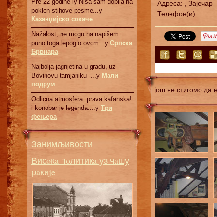
Pre 22 godine iy Nisa sam dobila na
Адреса: , Зајечар
poklon stihove pesme...у
Телефон(и):
Казанџијско сокаче
Nažalost, ne mogu na napišem
puno toga lepog o ovom...у
Српскa
Брвнaрa
Najbolja jagnjetina u gradu, uz
Bovinovu tamjaniku -...у
Мали
подрум
још не стигомо да
Odlicna atmosfera. prava kafanska!
i konobar je legenda....у
Три
фењера
Занимљивости
Висoкa пoлитикa уз чaшу
рaкиje