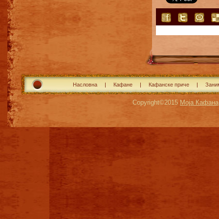
Насловна
Кафане
Кафанске приче
Зани
Copyright©2015
Моја Кафана