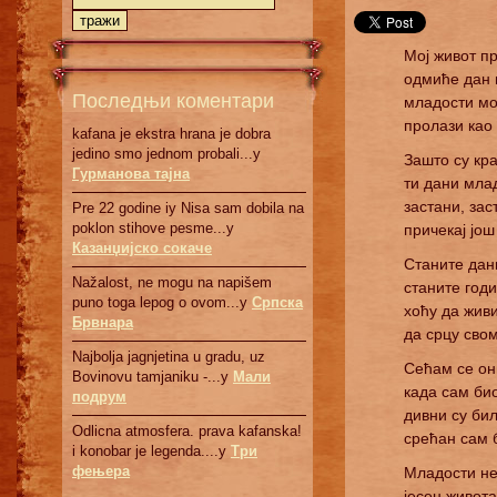
Мој живот п
одмиће дан 
Последњи коментари
младости мојо
пролази као 
kafana je ekstra hrana je dobra
jedino smo jednom probali...у
Зашто су кра
Гурманова тајна
ти дани мла
застани, зас
Pre 22 godine iy Nisa sam dobila na
poklon stihove pesme...у
причекај још
Казанџијско сокаче
Станите дани
Nažalost, ne mogu na napišem
станите годи
puno toga lepog o ovom...у
Српскa
хоћу да жив
Брвнaрa
да срцу сво
Najbolja jagnjetina u gradu, uz
Сећам се он
Bovinovu tamjaniku -...у
Мали
када сам би
подрум
дивни су бил
Odlicna atmosfera. prava kafanska!
срећан сам 
i konobar je legenda....у
Три
фењера
Младости не
јесен живота 