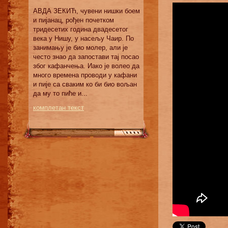
АВДА ЗЕКИЋ, чувени нишки боем
и пијанац, рођен почетком
тридесетих година двадесетог
века у Нишу, у насељу Чаир. По
занимању је био молер, али је
често знао да запостави тај посао
због кафанчења. Иако је волео да
много времена проводи у кафани
и пије са сваким ко би био вољан
да му то пиће и...
комплетан текст