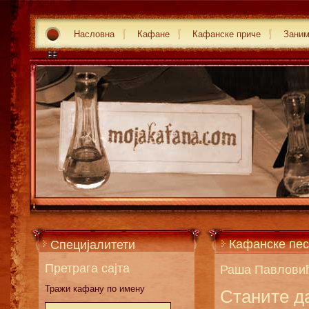
Насловна
Кафане
Кафанске приче
Зани
Кафанске пес
Специјалитети
Претрага сајта
Раша Павлови
Тражи кафану по имену
Станите д