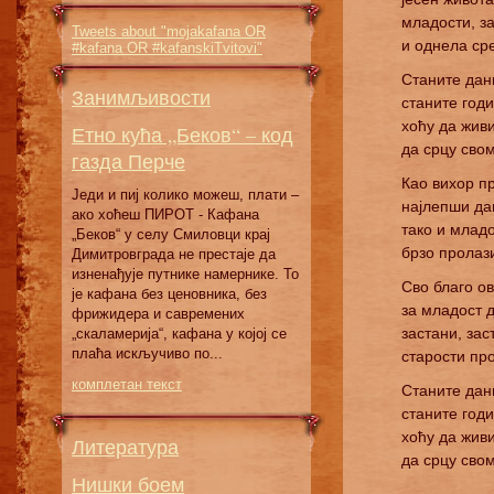
младости, з
Tweets about "mojakafana OR
и однела сре
#kafana OR #kafanskiTvitovi"
Станите дани
Занимљивости
станите годи
хоћу да жив
Етно кућа „Беков“ – код
да срцу сво
газда Перче
Као вихор п
Једи и пиј колико можеш, плати –
најлепши да
ако хоћеш ПИРОТ - Кафана
тако и младо
„Беков“ у селу Смиловци крај
брзо пролаз
Димитровграда не престаје да
изненађује путнике намернике. То
Сво благо ов
је кафана без ценовника, без
за младост д
фрижидера и савремених
застани, зас
„скаламерија“, кафана у којој се
плаћа искључиво по...
старости про
комплетан текст
Станите дани
станите годи
хоћу да жив
Литература
да срцу сво
Нишки боем