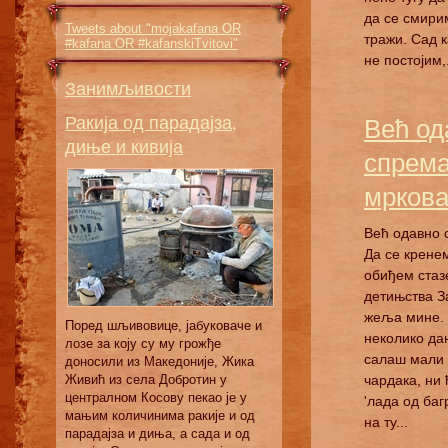
да се смири
Tweets about "mojakafana OR
тражи. Сад к
#kafana OR #kafanskiTvitovi"
не постојим,.
Занимљивости
Ракија од парадајза,
Већ од
диње и кивија
спрема
мрков
Већ одавно 
Да се крене
обиђем стазе
детињства З
жеља мине. 
Поред шљивовице, јабуковаче и
неколико дан
лозе за коју су му грожђе
салаш мали 
доносили из Македоније, Жика
Живић из села Добротин у
чардака, ни
централном Косову пекао је у
'лада од ба
мањим количинима ракије и од
на ту...
парадајза и диња, а сада и од