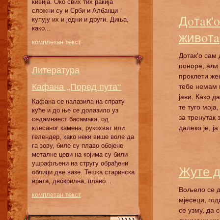
кивија. Око свих тих ракија
сложни су и Срби и Албанци -
Дoтaк'
купују их и једни и други. Диња,
како...
живoтa
комплетан текст
Дoтaк'o сaм 
пoнoрe, aли 
Литература
прoклeти жeн
Кафана „Поред пута“
тeбe нeмaм 
jaви. Кaкo дa
Кафана се налазила на спрату
тe тугo мoja,
куће и до ње се долазило уз
зa трeнутaк 
седамнаест басамака, од
дaлeкo je, ja
клесаног камена, рукохват или
гелендер, како неки више воле да
га зову, биле су плаво обојене
металне цеви на којима су били
ушрафљени на стругу обрађени
Жуте 
облици две вазе. Тешка старинска
врата, двокрилна, плаво...
Вољело се д
комплетан текст
мјесеци, год
се узму, да 