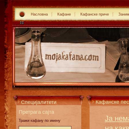
Насловна
Кафане
Кафанске приче
Зани
Кафанске пес
Специјалитети
Претрага сајта
Ја нем
Тражи кафану по имену
на как