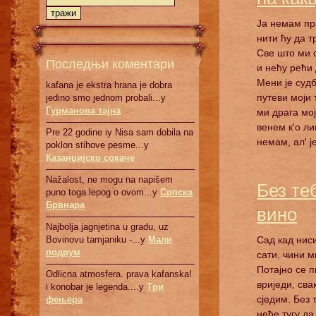
Ја немам пра
нити ћу да т
Све што ми с
Последњи коментари
и нећу рећи
Мени је суд
kafana je ekstra hrana je dobra
путеви моји 
jedino smo jednom probali...у
Гурманова тајна
ми драга мој
венем к'о ли
Pre 22 godine iy Nisa sam dobila na
немам, ал' је
poklon stihove pesme...у
Казанџијско сокаче
Nažalost, ne mogu na napišem
Без теб
puno toga lepog o ovom...у
Српскa
Брвнaрa
вино
Najbolja jagnjetina u gradu, uz
Bovinovu tamjaniku -...у
Мали
Сад кад нис
подрум
сати, чини м
Потајно се 
Odlicna atmosfera. prava kafanska!
вриједи, сва
i konobar je legenda....у
Три
сједим. Без 
фењера
неће тугу да