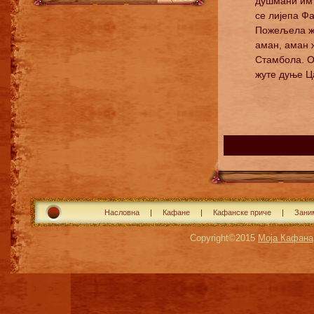
душмани им
се лијепа Фа
Пожељела жу
аман, аман 
Стамбола. О
жуте дуње Ца
Насловна
Кафане
Кафанске приче
Зани
Copyright©2015
Моја Кафана