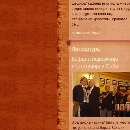
шешира“ кафана је спасла живот
Једне кишне вечери, трула гред
која је држала кров над
песниковим креветом, срушила
се...
комплетан текст
Литература
Кафана најважнија
институција у Срба
„Грађанска касина“ била је место
где је основана берза. Српски