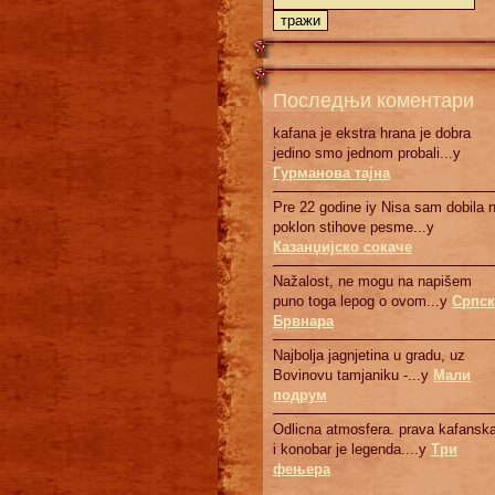
Последњи коментари
kafana je ekstra hrana je dobra
jedino smo jednom probali...у
Гурманова тајна
Pre 22 godine iy Nisa sam dobila 
poklon stihove pesme...у
Казанџијско сокаче
Nažalost, ne mogu na napišem
puno toga lepog o ovom...у
Српск
Брвнaрa
Najbolja jagnjetina u gradu, uz
Bovinovu tamjaniku -...у
Мали
подрум
Odlicna atmosfera. prava kafanska
i konobar je legenda....у
Три
фењера