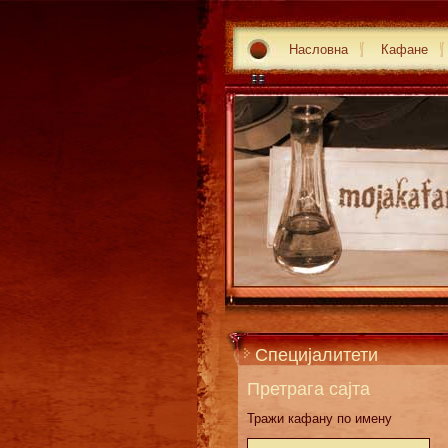
Насловна
Кафане
Специјалитети
Претрага сајта
Тражи кафану по имену