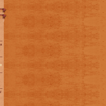
na
a
!