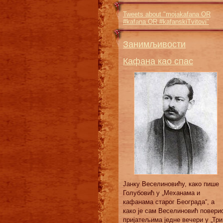
Tweets about "mojakafana OR
#kafana OR #kafanskiTvitovi"
Занимљивости
Кафана као спас
Јанку Веселиновићу, како пише
Голубовић у „Механама и
кафанама старог Београда“, а
како је сам Веселиновић повери
пријатељима једне вечери у „Три