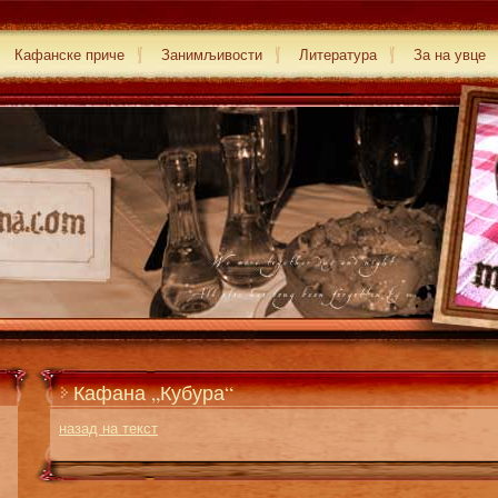
Кафанске приче
Занимљивости
Литература
За на увце
Кафана „Кубура“
назад на текст