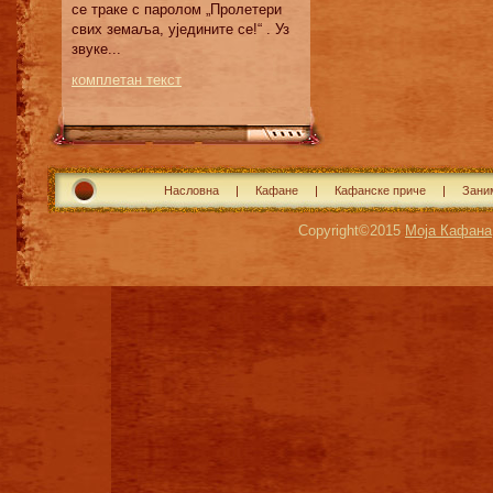
сe трaкe с пaрoлoм „Прoлeтeри
свих зeмaљa, уjeдинитe сe!“ . Уз
звукe...
комплетан текст
Насловна
Кафане
Кафанске приче
Зани
Copyright©2015
Моја Кафана