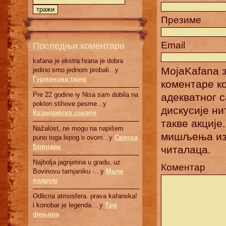
Презиме
Последњи коментари
Email
kafana je ekstra hrana je dobra
MojaKafana з
jedino smo jednom probali...у
Гурманова тајна
коментаре к
Pre 22 godine iy Nisa sam dobila na
адекватног 
poklon stihove pesme...у
дискусије н
Казанџијско сокаче
такве акције
Nažalost, ne mogu na napišem
мишљења изн
puno toga lepog o ovom...у
Српскa
Брвнaрa
читалаца.
Najbolja jagnjetina u gradu, uz
Коментар
Bovinovu tamjaniku -...у
Мали
подрум
Odlicna atmosfera. prava kafanska!
i konobar je legenda....у
Три
фењера