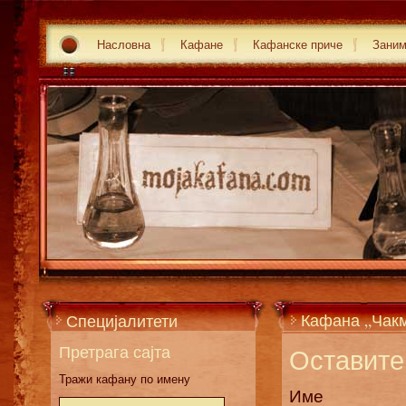
Насловна
Кафане
Кафанске приче
Зани
Кафана „Чак
Специјалитети
Претрага сајта
Оставите 
Тражи кафану по имену
Име