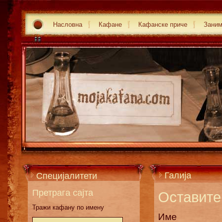
Насловна
Кафане
Кафанске приче
Зани
Галија
Специјалитети
Претрага сајта
Оставите 
Тражи кафану по имену
Име