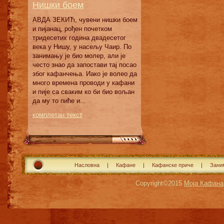
Нишки боем
АВДА ЗЕКИЋ, чувени нишки боем
и пијанац, рођен почетком
тридесетих година двадесетог
века у Нишу, у насељу Чаир. По
занимању је био молер, али је
често знао да запостави тај посао
због кафанчења. Иако је волео да
много времена проводи у кафани
и пије са сваким ко би био вољан
да му то пиће и...
комплетан текст
Насловна
Кафане
Кафанске приче
Зани
Copyright©2015
Моја Кафана