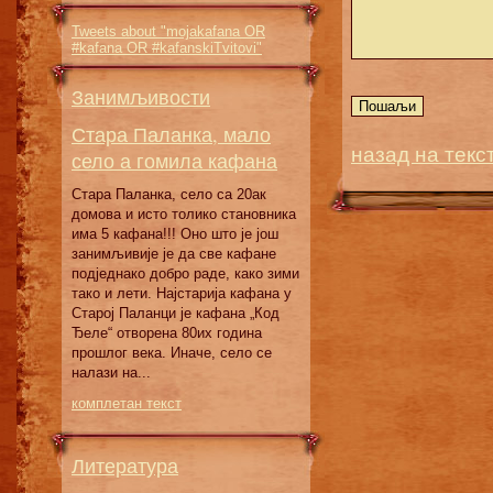
Tweets about "mojakafana OR
#kafana OR #kafanskiTvitovi"
Занимљивости
Стара Паланка, мало
назад на текс
село а гомила кафана
Стара Паланка, село са 20ак
домова и исто толико становника
има 5 кафана!!! Оно што је још
занимљивије је да све кафане
подједнако добро раде, како зими
тако и лети. Најстарија кафана у
Старој Паланци је кафана „Код
Ђеле“ отворена 80их година
прошлог века. Иначе, село се
налази на...
комплетан текст
Литература