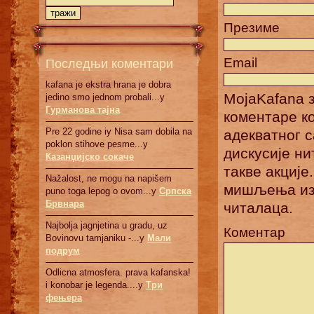
Презиме
Последњи коментари
Email
kafana je ekstra hrana je dobra
MojaKafana з
jedino smo jednom probali...у
Гурманова тајна
коментаре к
Pre 22 godine iy Nisa sam dobila na
адекватног 
poklon stihove pesme...у
дискусије н
Казанџијско сокаче
такве акције
Nažalost, ne mogu na napišem
мишљења изн
puno toga lepog o ovom...у
Српскa
Брвнaрa
читалаца.
Najbolja jagnjetina u gradu, uz
Коментар
Bovinovu tamjaniku -...у
Мали
подрум
Odlicna atmosfera. prava kafanska!
i konobar je legenda....у
Три
фењера