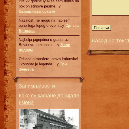
Pre 22 godine iy Nisa sam dobila na
poklon stihove pesme...у
Казанџијско сокаче
Nažalost, ne mogu na napišem
puno toga lepog o ovom...у
Српскa
Брвнaрa
назад на текс
Najbolja jagnjetina u gradu, uz
Bovinovu tamjaniku -...у
Мали
подрум
Odlicna atmosfera. prava kafanska!
i konobar je legenda....у
Три
фењера
Занимљивости
Како су кафане добијале
имена