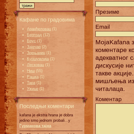
Презиме
Кафане по градовима
Email
Аранђеловац
(1)
Београд
(12)
Брус
(1)
MojaKafana з
Зајечар
(2)
коментаре к
Зрењанин
(1)
адекватног 
Куршумлија
(1)
дискусије н
Лесковац
(1)
Ниш
(55)
такве акције
Рашка
(1)
мишљења изн
Тара
(1)
читалаца.
Ужице
(1)
Коментар
Последњи коментари
kafana je ekstra hrana je dobra
jedino smo jednom probali...у
Гурманова тајна