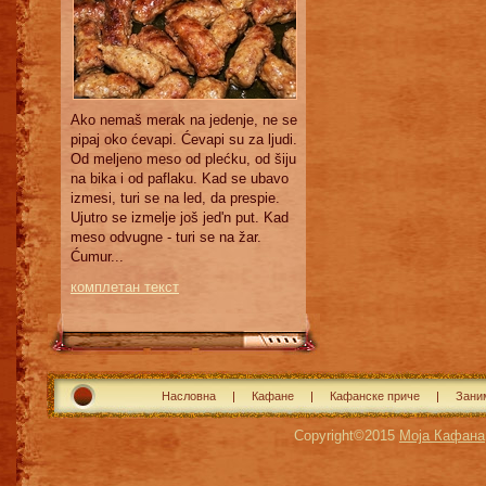
Ako nemaš merak na jedenje, ne se
pipaj oko ćevapi. Ćevapi su za ljudi.
Od meljeno meso od plećku, od šiju
na bika i od paflaku. Kad se ubavo
izmesi, turi se na led, da prespie.
Ujutro se izmelje još jed'n put. Kad
meso odvugne - turi se na žar.
Ćumur...
комплетан текст
Насловна
Кафане
Кафанске приче
Зани
Copyright©2015
Моја Кафана