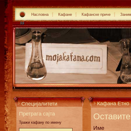
Насловна
Кафане
Кафанске приче
Зани
Кафана Етно 
Специјалитети
Претрага сајта
Оставите 
Тражи кафану по имену
Име