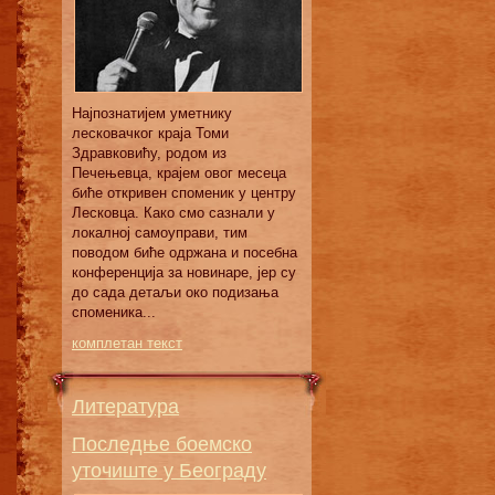
Најпознатијем уметнику
лесковачког краја Томи
Здравковићу, родом из
Печењевца, крајем овог месеца
биће откривен споменик у центру
Лесковца. Како смо сазнали у
локалној самоуправи, тим
поводом биће одржана и посебна
конференција за новинаре, јер су
до сада детаљи око подизања
споменика...
комплетан текст
Литература
Последње боемско
уточиште у Београду