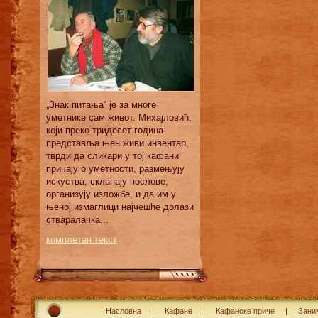
„Знак питања“ је за многе
уметнике сам живот. Михајловић,
који преко тридесет година
представља њен живи инвентар,
тврди да сликари у тој кафани
причају о уметности, размењују
искуства, склапају послове,
организују изложбе, и да им у
њеној измаглици најчешће долази
стваралачка...
комплетан текст
Насловна
Кафане
Кафанске приче
Зани