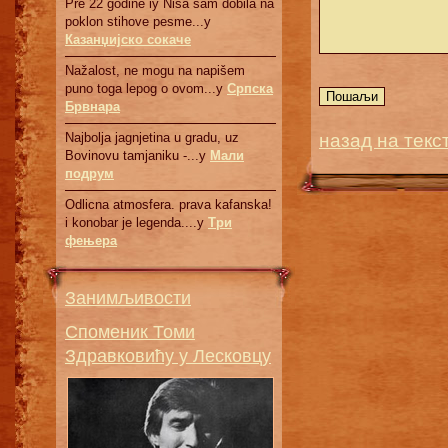
Pre 22 godine iy Nisa sam dobila na
poklon stihove pesme...у
Казанџијско сокаче
Nažalost, ne mogu na napišem
puno toga lepog o ovom...у
Српскa
Брвнaрa
назад на текс
Najbolja jagnjetina u gradu, uz
Bovinovu tamjaniku -...у
Мали
подрум
Odlicna atmosfera. prava kafanska!
i konobar je legenda....у
Три
фењера
Занимљивости
Споменик Томи
Здравковићу у Лесковцу