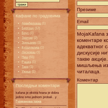
Презиме
Кафане по градовима
Email
Аранђеловац
(1)
Београд
(12)
Брус
(1)
MojaKafana з
Зајечар
(2)
коментаре к
Зрењанин
(1)
адекватног 
Куршумлија
(1)
дискусије н
Лесковац
(1)
Ниш
(55)
такве акције
Рашка
(1)
мишљења изн
Тара
(1)
читалаца.
Ужице
(1)
Коментар
Последњи коментари
kafana je ekstra hrana je dobra
jedino smo jednom probali...у
Гурманова тајна