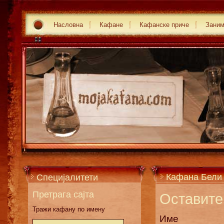
Насловна
Кафане
Кафанске приче
Зани
Кафана Бели
Специјалитети
Претрага сајта
Оставите 
Тражи кафану по имену
Име