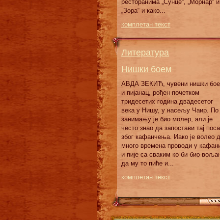
ресторанима „Сунце“, „Морнар“ и
„Зора“ и како...
комплетан текст
Литература
Нишки боем
АВДА ЗЕКИЋ, чувени нишки бо
и пијанац, рођен почетком
тридесетих година двадесетог
века у Нишу, у насељу Чаир. По
занимању је био молер, али је
често знао да запостави тај пос
због кафанчења. Иако је волео 
много времена проводи у кафан
и пије са сваким ко би био воља
да му то пиће и...
комплетан текст