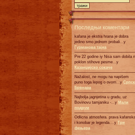
Последњи коментари
kafana je ekstra hrana je dobra
jedino smo jednom probali...у
Гурманова тајна
Pre 22 godine iy Nisa sam dobila 
poklon stihove pesme...у
Казанџијско сокаче
Nažalost, ne mogu na napišem
puno toga lepog o ovom...у
Српск
Брвнaрa
Najbolja jagnjetina u gradu, uz
Bovinovu tamjaniku -...у
Мали
подрум
Odlicna atmosfera. prava kafanska
i konobar je legenda....у
Три
фењера