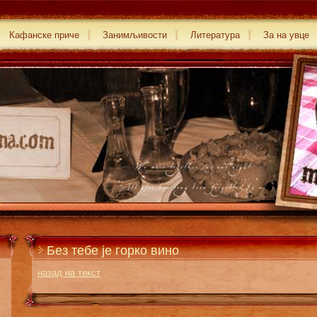
Кафанске приче
Занимљивости
Литература
За на увце
Без тебе је горко вино
назад на текст