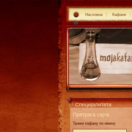
Насловна
Кафане
Специјалитети
Претрага сајта
Тражи кафану по имену