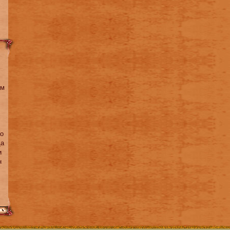
ем
ао
да
и
н