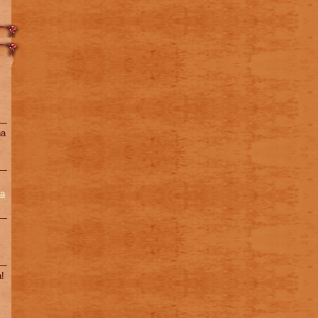
na
a
!