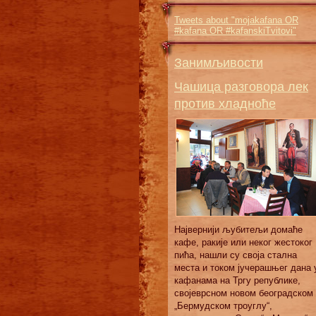
Tweets about "mojakafana OR
#kafana OR #kafanskiTvitovi"
Занимљивости
Чашица разговора лек
против хладноће
Највернији љубитељи домаће
кафе, ракије или неког жестоког
пића, нашли су своја стална
места и током јучерашњег дана 
кафанама на Тргу републике,
својеврсном новом београдском
„Бермудском троуглу“,