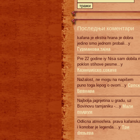
Последњи коментари
kafana je ekstra hrana je dobra
jedino smo jednom probali...у
Гурманова тајна
Pre 22 godine iy Nisa sam dobila 
poklon stihove pesme...у
Казанџијско сокаче
Nažalost, ne mogu na napišem
puno toga lepog o ovom...у
Српск
Брвнaрa
Najbolja jagnjetina u gradu, uz
Bovinovu tamjaniku -...у
Мали
подрум
Odlicna atmosfera. prava kafanska
i konobar je legenda....у
Три
фењера