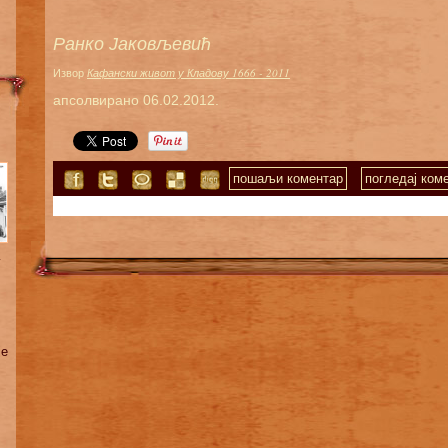
Ранко Јаковљевић
Извор
Кафански живот у Кладову 1666 - 2011
апсолвирано 06.02.2012.
пошаљи коментар
погледај коме
у
је
,