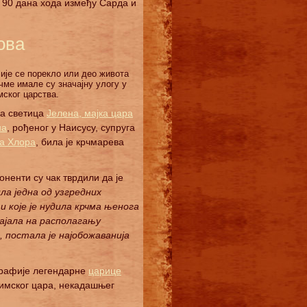
ј. 90 дана хода између Сарда и
ова
ије се порекло или део живота
рчме имале су значајну улогу у
мског царства.
а светица
Јелена, мајка цара
на
, рођеног у Наисусу, супруга
ја Хлора
, била је крчмарева
ненти су чак тврдили да је
ила једна од узгредних
 које је нудила крчма њенога
тајала на располагању
, постала је најобожаванија
графије легендарне
царице
римског цара, некадашњег