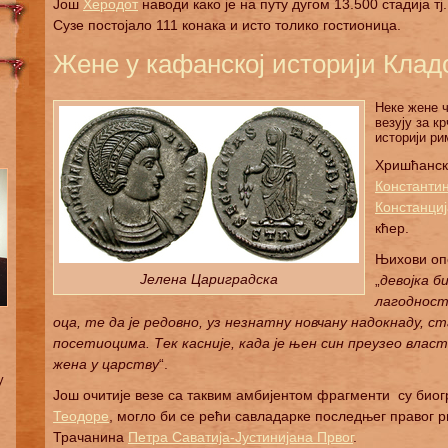
Још
Херодот
наводи како је на путу дугом 13.500 стадија т
Сузе постојало 111 конака и исто толико гостионица.
Жене у кафанској историји Клад
Неке жене ч
везују за к
историји ри
Хришћанск
Константи
Констанци
кћер.
Њихови опо
Јелена Цариградска
„
девојка б
лагодности
оца, те да је редовно, уз незнатну новчану надокнаду, с
посетиоцима. Тек касније, када је њен син преузео власт
жена у царству
“.
у
Још очитије везе са таквим амбијентом фрагменти су био
Теодоре
, могло би се рећи савладарке последњег правог 
Трачанина
Петра Саватија-Јустинијана Првог
.