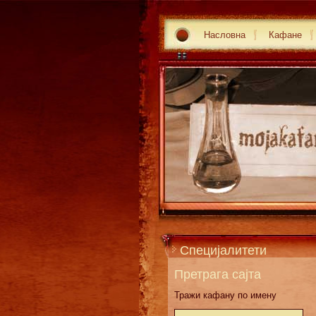
Насловна
Кафане
Специјалитети
Претрага сајта
Тражи кафану по имену