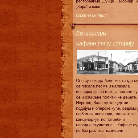
ресторанима „Сунце“, „Морнар“ и
„Зора“ и како...
комплетан текст
Литература
Кафане пишу историју
Оне су некада биле места где с
се писале песме и налазила
инспирација за њих, а водиле су
се и озбиљне политичке дебате.
Неретко, биле су концертни
подијум и оперске куће, редакци
најбољих новинара, адвокатске
канцеларије, по потреби и
народне скупштине... Кафане су
не без разлога, називали...