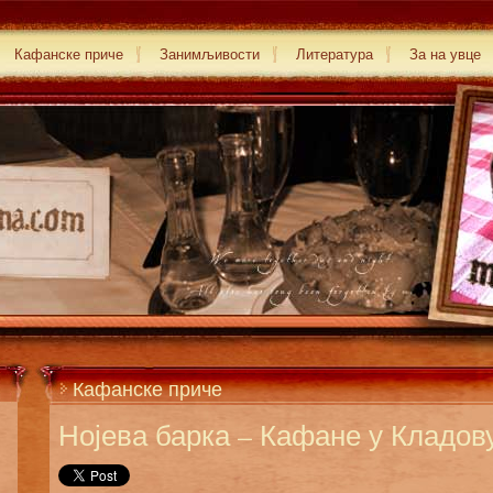
Кафанске приче
Занимљивости
Литература
За на увце
Кафанске приче
Нојева барка – Кафане у Кладову