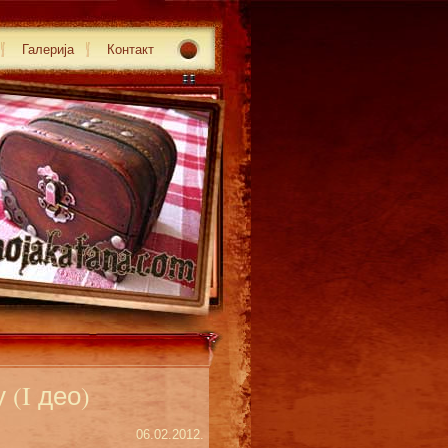
Галерија
Контакт
 (I део)
06.02.2012.