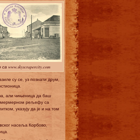
са www.skyscrapercity.com
азиле су се, уз познати друм,
остионица.
ова, али чињеница да баш
на мермерном рељефу са
тком, указују да је и на том
овског насеља Корбово,
ица.