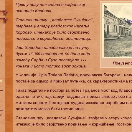
Први у низу текстова о кафанској
историји Кладова.
Становништву „кладовске Сузијане“,
тврђаве у атару кладовског насеља
Корбово, итекако је било својствено
подизање и коришћење гостионица.
Још Херодот наводи како је на путу
дугом 13.500 стадија тј. 90 дана хода
na
између Сарда и Сузе постојало 111
Преузето 
конака и исто толико гостионица.
У колонији Ulpia Traiana Ratiariа, подунавска Бугарска, нал
a
постаје за одмор и прихват путника, са карактеристикама г
Такав податак не постоји за потез Трајанов мост код Клад
одатле потиче најстарији овдашњи приказ винове лозе 
митском сценом Пентејевог лудила изазваног чаробним напи
локалитету могло бити гостионица.
!
Становништву „кладовске Сузијане“, тврђаве у атару клад
итекако је било својствено подизање и коришћење гостион