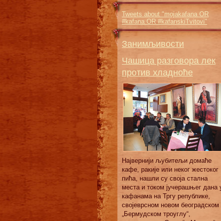
Tweets about "mojakafana OR
#kafana OR #kafanskiTvitovi"
Занимљивости
Чашица разговора лек
против хладноће
Највернији љубитељи домаће
кафе, ракије или неког жестоког
пића, нашли су своја стална
места и током јучерашњег дана 
кафанама на Тргу републике,
својеврсном новом београдском
„Бермудском троуглу“,