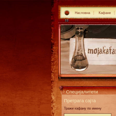
Насловна
Кафане
Специјалитети
Претрага сајта
Тражи кафану по имену