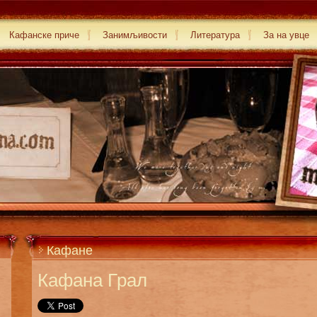
Кафанске приче
Занимљивости
Литература
За на увце
Кафане
Кафана Грал