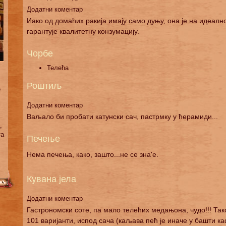
Додатни коментар
Иако од домаћих ракија имају само дуњу, она је на идеалн
гарантује квалитетну конзумацију.
Чорбе
Телећа
Роштиљ
е
Додатни коментар
Ваљало би пробати катунски сач, пастрмку у ћерамиди...
,
та
Печење
Нема печења, како, зашто...не се зна'е.
Кувана јела
Додатни коментар
Гастрономски соте, па мало телећих медањона, чудо!!! Так
101 варијанти, испод сача (каљава пећ је иначе у башти к