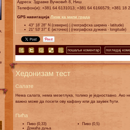
Адреса: Здравке Вучковић 8, Ниш
Телефон(и): +381 64 6131013; +381 64 6166579; +381 18 
GPS навигација
Линк ка мапи града
43° 18' 28" N (северно) | (географска ширина - latitude)
21° 53' 37" E (источно) | (географска дужина - longitude)
а,
пошаљи коментар
погледај коме
а
е
Хедонизам тест
Салате
Нема салата, нема мезетлука, толико је једноставно. Ако н
важно може да посети ову кафану или да заувек ћути.
Пића
Пиво (0,33)
Пиво (0,5)
Домаћа дуња