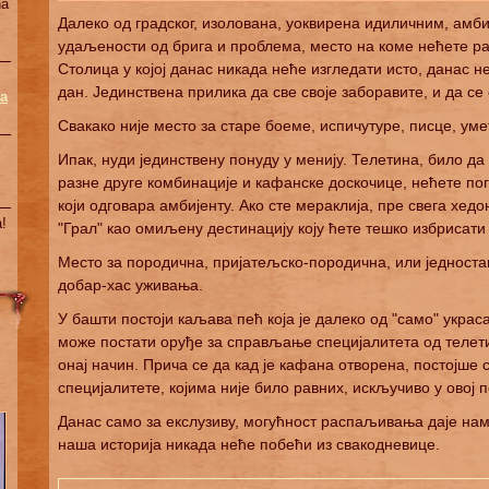
na
Далеко од градског, изолована, уоквирена идиличним, амб
удаљености од брига и проблема, место на коме нећете 
Столица у којој данас никада неће изгледати исто, данас н
дан. Јединствена прилика да све своје заборавите, и да се 
a
Свакако није место за старе боеме, испичутуре, писце, умет
Ипак, нуди јединствену понуду у менију. Телетина, било д
разне друге комбинације и кафанске доскочице, нећете по
који одговара амбијенту. Ако сте мераклија, пре свега хед
!
"Грал" као омиљену дестинацију коју ћете тешко избрисати
Место за породична, пријатељско-породична, или једност
добар-хас уживања.
У башти постоји каљава пећ која је далеко од "само" украса
може постати оруђе за справљање специјалитета од телетин
онај начин. Прича се да кад је кафана отворена, постојше
специјалитете, којима није било равних, искључиво у овој п
Данас само за екслузиву, могућност распаљивања даје нам 
наша историја никада неће побећи из свакодневице.