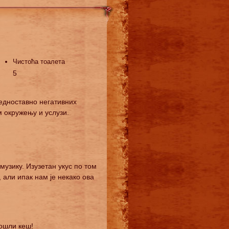
Чистоћа тоалета
5
једноставно негативних
м окружењу и услузи.
музику. Изузетан укус по том
 али ипак нам је некако ова
ошли кеш!