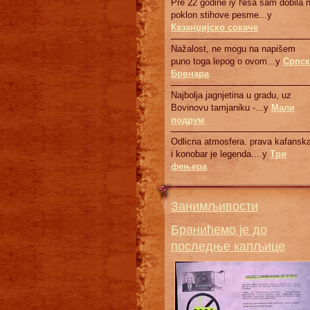
Pre 22 godine iy Nisa sam dobila 
poklon stihove pesme...у
Казанџијско сокаче
Nažalost, ne mogu na napišem
puno toga lepog o ovom...у
Српск
Брвнaрa
Najbolja jagnjetina u gradu, uz
Bovinovu tamjaniku -...у
Мали
подрум
Odlicna atmosfera. prava kafanska
i konobar je legenda....у
Три
фењера
Занимљивости
Бранићемо је до
последње капљице