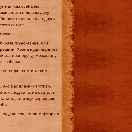
ијенталним осећајем
размишљати о лошем дану.
еће личити ни на један други
свега сетите.
нике...
а бирате пљескавице, или
грешити. Храна нуди квалитет
ониста, препоручујемо кафану
 из сећања.
авно гладан-сам-и-желим-
. Ако Вас власник зготиви,
е, испод сача, на овај или
 стари мајстор који справљше
ећи.
наду да сач, стари мајстори и