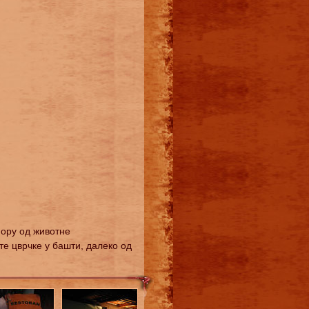
мору од животне
ате цврчке у башти, далеко од