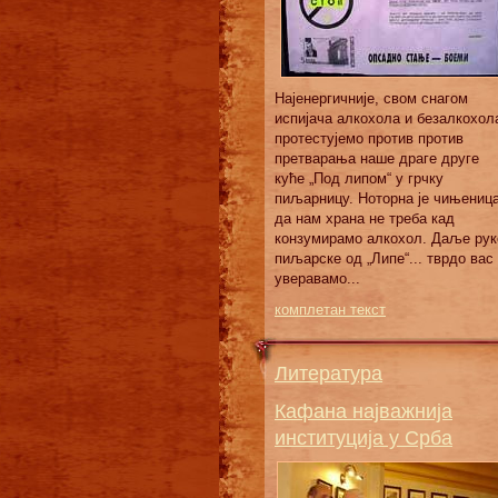
Најенергичније, свом снагом
испијача алкохола и безалкохол
протестујемо против против
претварања наше драге друге
куће „Под липом“ у грчку
пиљарницу. Ноторна је чињениц
да нам храна не треба кад
конзумирамо алкохол. Даље рук
пиљарске од „Липе“... тврдо вас
уверавамо...
комплетан текст
Литература
Кафана најважнија
институција у Срба