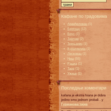
Кафане по градовима
Аранђеловац
(1)
Београд
(12)
Брус
(1)
Зајечар
(2)
Зрењанин
(1)
Куршумлија
(1)
Лесковац
(1)
Ниш
(55)
Рашка
(1)
Тара
(1)
Ужице
(1)
Последњи коментари
kafana je ekstra hrana je dobra
jedino smo jednom probali...у
Гурманова тајна