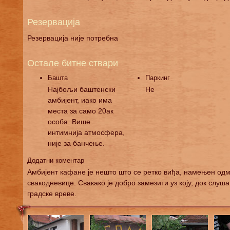
Резервација
Резервација није потребна
Остале битне ствари
Башта
Паркинг
Најбољи баштенски
Не
амбијент, иако има
места за само 20ак
особа. Више
интимнија атмосфера,
није за банчење.
Додатни коментар
Амбијент кафане је нешто што се ретко виђа, намењен од
свакодневице. Свакако је добро замезити уз коју, док слуш
градске вреве.