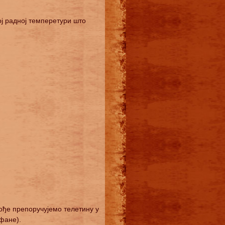
ој радној темперетури што
ође препоручујемо телетину у
афане).