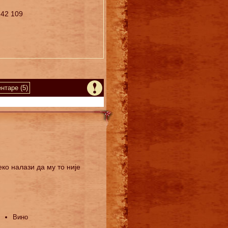
242 109
нтаре (5)
еко налази да му то није
Вино