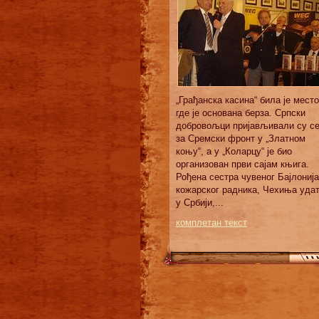
„Грађанска касина“ била је место
где је основана берза. Српски
добровољци пријављивали су с
за Сремски фронт у „Златном
коњу“, а у „Коларцу“ је био
организован први сајам књига.
Рођена сестра чувеног Бајлонија
кожарског радника, Чехиња уда
у Србији,...
комплетан текст