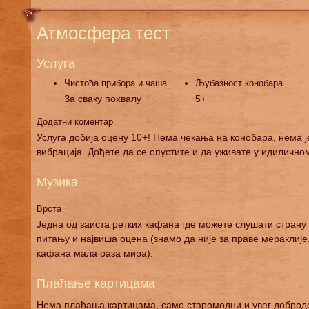
Атмосфера тест
Услуга
Чистоћа прибора и чаша
Љубазност конобара
За сваку похвалу
5+
Додатни коментар
Услуга добија оцену 10+! Нема чекања на конобара, нема 
вибрација. Дођете да се опустите и да уживате у идилично
Музика
Врста
Једна од заиста ретких кафана где можете слушати страну 
питању и највиша оцена (знамо да није за праве мераклије,
кафана мала оаза мира).
Плаћање картицама
Нема плаћања картицама, само старомодни и увег доброд