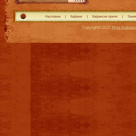
Насловна
Кафане
Кафанске приче
Зани
Copyright©2015
Моја Кафана