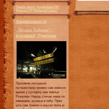
Tweets about "mojakafana OR
#kafana OR #kafanskiTvitovi"
Занимљивости
„Таverna Sarbului“ -
Букурешт, Румунија
Приликом летошњих
путешествија провео сам извесно
време у суседној нам земљи
Румунији. Народ сличан нама по
навикама, кухињи и пићу. Прво
шта сам тражио и окусио била је