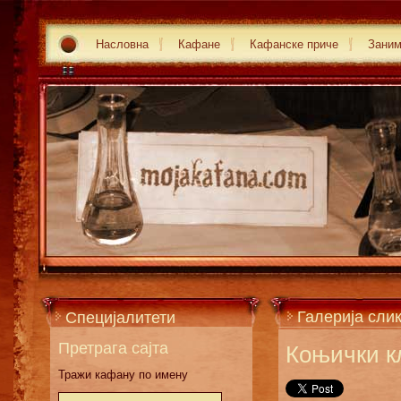
Насловна
Кафане
Кафанске приче
Зани
Галерија сли
Специјалитети
Претрага сајта
Коњички к
Тражи кафану по имену