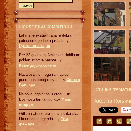
Последњи коментари
kafana je ekstra hrana je dobra
jedino smo jednom probali...у
Гурманова тајна
Pre 22 godine iy Nisa sam dobila na
poklon stihove pesme...у
Казанџијско сокаче
Nažalost, ne mogu na napišem
puno toga lepog o ovom...у
Српскa
Брвнaрa
Слична темати
Najbolja jagnjetina u gradu, uz
Кафана Коњичк
Bovinovu tamjaniku -...у
Мали
подрум
Odlicna atmosfera. prava kafanska!
i konobar je legenda....у
Три
фењера