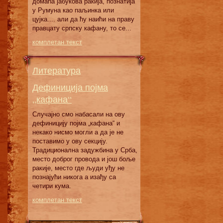
домаћа јабукова ракија, познатија
у Румуна као паљинка или
цујка.... али да ћу наићи на праву
правцату српску кафану, то се...
комплетан текст
Литература
Дефиниција појма
„кафана“
Случајно смо набасали на ову
дефиницију појма „кафана“ и
некако нисмо могли а да је не
поставимо у ову секцију.
Традиционална задужбина у Срба,
место доброг провода и још боље
ракије, место где људи уђу не
познајући никога а изађу са
четири кума.
комплетан текст