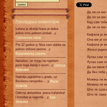
Да ли си ми 
Да ли си ми
Последњи коментари
Кад сам теб
Да ли си ми
kafana je ekstra hrana je dobra
jedino smo jednom probali...у
Кафана је м
Гурманова тајна
Она ме је се
Кафана је мо
Pre 22 godine iy Nisa sam dobila na
poklon stihove pesme...у
Жељо једин
Казанџијско сокаче
Лутао сам г
Nažalost, ne mogu na napišem
Лутао сам го
puno toga lepog o ovom...у
Српскa
Да на овом 
Брвнaрa
Да без тебе 
Najbolja jagnjetina u gradu, uz
Можеш ли ми
Bovinovu tamjaniku -...у
Мали
Можеш ли ми
подрум
Што те суза 
Odlicna atmosfera. prava kafanska!
Што те тама
i konobar je legenda....у
Три
фењера