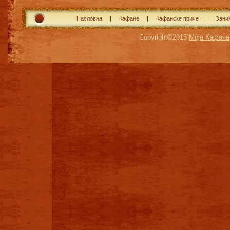
Насловна
Кафане
Кафанске приче
Зани
Copyright©2015
Моја Кафана