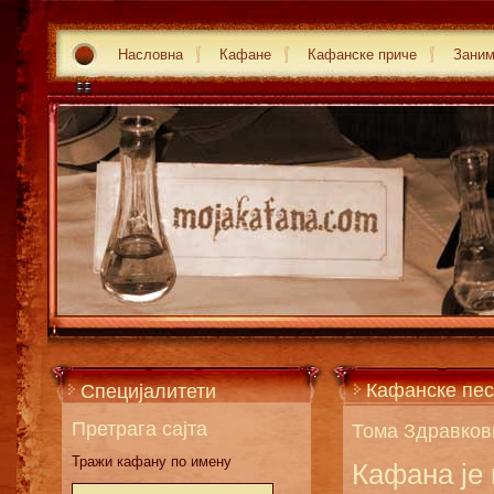
Насловна
Кафане
Кафанске приче
Зани
Кафанске пес
Специјалитети
Претрага сајта
Тома Здравков
Тражи кафану по имену
Кафана је 