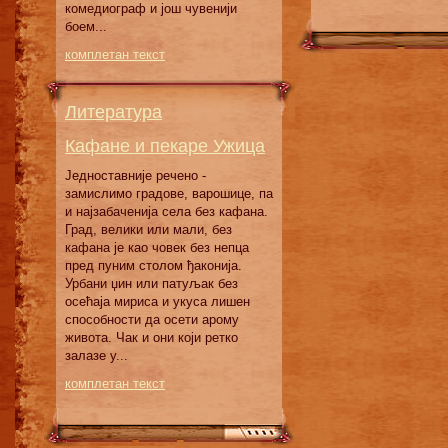
кoмeдиoгрaф и joш чувeниjи
бoeм...
комплетан текст
Литература
Кафане и пекаре Ужица
Једноставније речено -
замислимо градове, варошице, па
и најзабаченија села без кафана.
Град, велики или мали, без
кафана је као човек без непца
пред пуним столом ђаконија.
Урбани џин или патуљак без
осећаја мириса и укуса лишен
способности да осети арому
живота. Чак и они који ретко
залазе у...
комплетан текст