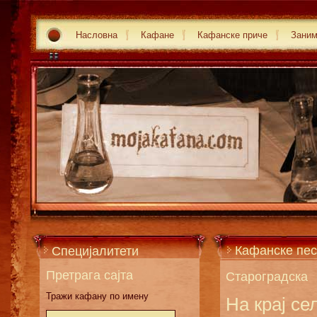
Насловна
Кафане
Кафанске приче
Зани
Кафанске пес
Специјалитети
Претрага сајта
Староградска
Тражи кафану по имену
На крај се