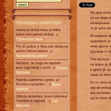
На крај села
из ње вири 
Последњи коментари
нечешљана о
то је кућа с
kafana je ekstra hrana je dobra
jedino smo jednom probali...у
Из кафане пи
Гурманова тајна
чудновате у
лево десно н
Pre 22 godine iy Nisa sam dobila na
poklon stihove pesme...у
ој,улице и ти
Казанџијско сокаче
Гле месеца 
Nažalost, ne mogu na napišem
на једно је 
puno toga lepog o ovom...у
Српскa
а друго је с
Брвнaрa
срам га било
Najbolja jagnjetina u gradu, uz
Ко то лупа н
Bovinovu tamjaniku -...у
Мали
зар ви момци
подрум
мој миленко 
Odlicna atmosfera. prava kafanska!
од те лупе з
i konobar je legenda....у
Три
фењера