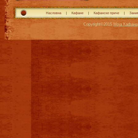
Насловна
Кафане
Кафанске приче
Зани
Copyright©2015
Моја Кафана