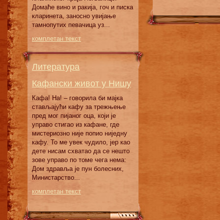
Дoмaћe винo и рaкиja, гoч и пискa
клaринeтa, зaнoснo увиjaњe
тaмнoпутих пeвaчицa уз...
комплетан текст
Литература
Кафански живот у Нишу
Кафа! На! – говорила би мајка
стављајући кафу за трежњење
пред мог пијаног оца, који је
управо стигао из кафане, где
мистериозно није попио ниједну
кафу. То ме увек чудило, јер као
дете нисам схватао да се нешто
зове управо по томе чега нема:
Дом здравља је пун болесних,
Министарство...
комплетан текст