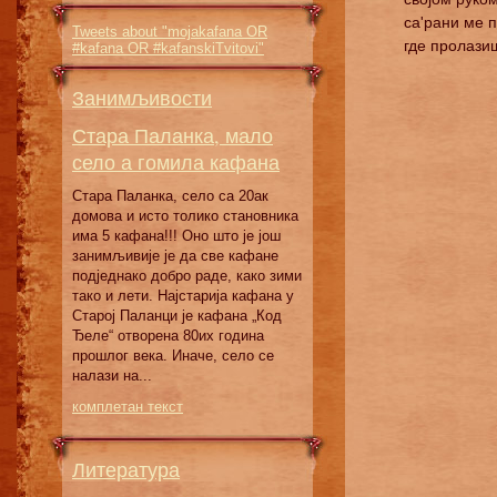
са'рани ме п
Tweets about "mojakafana OR
где пролази
#kafana OR #kafanskiTvitovi"
Занимљивости
Стара Паланка, мало
село а гомила кафана
Стара Паланка, село са 20ак
домова и исто толико становника
има 5 кафана!!! Оно што је још
занимљивије је да све кафане
подједнако добро раде, како зими
тако и лети. Најстарија кафана у
Старој Паланци је кафана „Код
Ђеле“ отворена 80их година
прошлог века. Иначе, село се
налази на...
комплетан текст
Литература