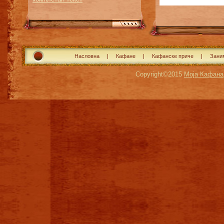
Насловна
Кафане
Кафанске приче
Зани
Copyright©2015
Моја Кафана