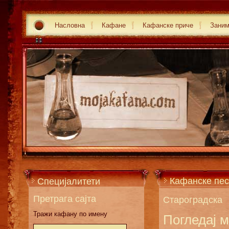
Насловна
Кафане
Кафанске приче
Зани
Кафанске пес
Специјалитети
Претрага сајта
Староградска
Тражи кафану по имену
Погледај 