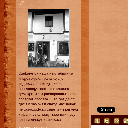
„?“
„Кафане су наша најстабилнија
индустријска грана која је
издржала санкције, хипер-
инфлацију, претње томахавк
демократије и распиривање новог
светског поретка. Шта год да се
деси у земљи и свету, нас човек
ће филозофски седети у препуној
кафани уз флашу пива или часу
вина и дискутовати како...
комплетан текст