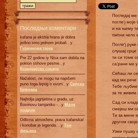
Погледај ме
погле'ј моје
Последњи коментари
и на њему т
пипни чело к
kafana je ekstra hrana je dobra
jedino smo jednom probali...у
Погле'ј руке
Гурманова тајна
слушај срце
ти си томе с
Pre 22 godine iy Nisa sam dobila na
poklon stihove pesme...у
са'рани ме у
Казанџијско сокаче
Сећаш ли се
Nažalost, ne mogu na napišem
кад ми рече 
puno toga lepog o ovom...у
Српскa
Тебе љубим 
Брвнaрa
за те живим 
Najbolja jagnjetina u gradu, uz
Сад си хлад
Bovinovu tamjaniku -...у
Мали
смејеш ми с
подрум
Ти за мене и
Odlicna atmosfera. prava kafanska!
другом своје
i konobar je legenda....у
Три
фењера
Узми пушку и
својом руком