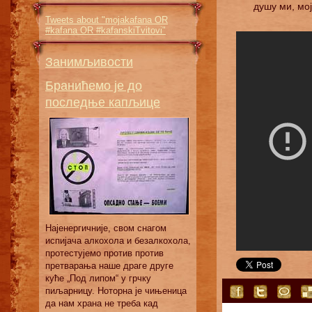
душу ми, мoj
Tweets about "mojakafana OR
#kafana OR #kafanskiTvitovi"
Занимљивости
Бранићемо је до
последње капљице
Најенергичније, свом снагом
испијача алкохола и безалкохола,
протестујемо против против
претварања наше драге друге
куће „Под липом“ у грчку
пиљарницу. Ноторна је чињеница
да нам храна не треба кад