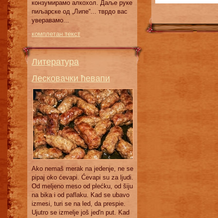
конзумирамо алкохол. Даље руке
пиљарске од „Липе“... тврдо вас
уверавамо...
комплетан текст
Литература
Лесковачки ћевапи
Ako nemaš merak na jedenje, ne se
pipaj oko ćevapi. Ćevapi su za ljudi.
Od meljeno meso od plećku, od šiju
na bika i od paflaku. Kad se ubavo
izmesi, turi se na led, da prespie.
Ujutro se izmelje još jed'n put. Kad