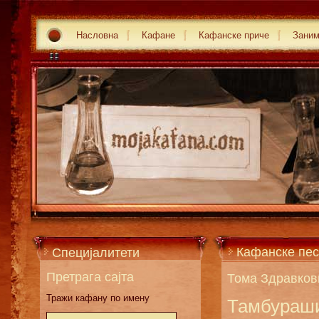
Насловна
Кафане
Кафанске приче
Зани
Кафанске пес
Специјалитети
Претрага сајта
Тома Здравков
Тражи кафану по имену
Тамбураш