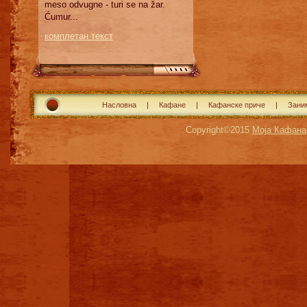
meso odvugne - turi se na žar.
Ćumur...
комплетан текст
Насловна
Кафане
Кафанске приче
Зани
Copyright©2015
Моја Кафана