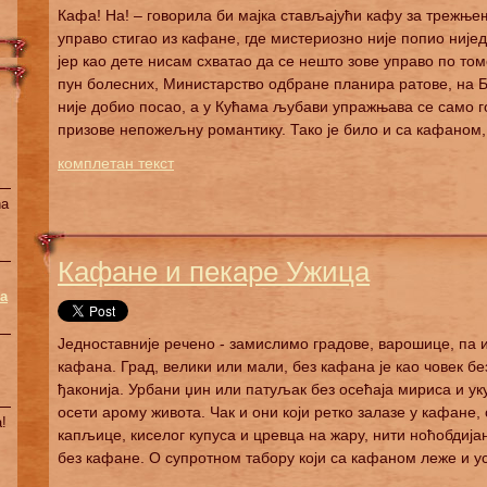
Кафа! На! – говорила би мајка стављајући кафу за трежњење
управо стигао из кафане, где мистериозно није попио нијед
јер као дете нисам схватао да се нешто зове управо по то
пун болесних, Министарство одбране планира ратове, на
није добио посао, а у Кућама љубави упражњава се само го
призове непожељну романтику. Тако је било и са кафаном, у 
комплетан текст
na
Кафане и пекаре Ужица
a
Једноставније речено - замислимо градове, варошице, па и
кафана. Град, велики или мали, без кафана је као човек б
ђаконија. Урбани џин или патуљак без осећаја мириса и у
осети арому живота. Чак и они који ретко залазе у кафане
!
капљице, киселог купуса и цревца на жару, нити ноћобдија
без кафане. О супротном табору који са кафаном леже и уст