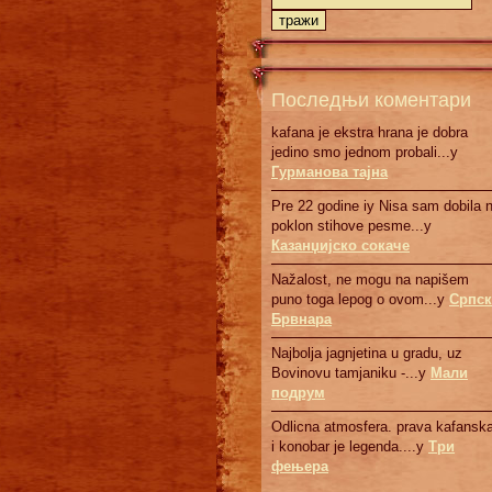
Последњи коментари
kafana je ekstra hrana je dobra
jedino smo jednom probali...у
Гурманова тајна
Pre 22 godine iy Nisa sam dobila 
poklon stihove pesme...у
Казанџијско сокаче
Nažalost, ne mogu na napišem
puno toga lepog o ovom...у
Српск
Брвнaрa
Najbolja jagnjetina u gradu, uz
Bovinovu tamjaniku -...у
Мали
подрум
Odlicna atmosfera. prava kafanska
i konobar je legenda....у
Три
фењера