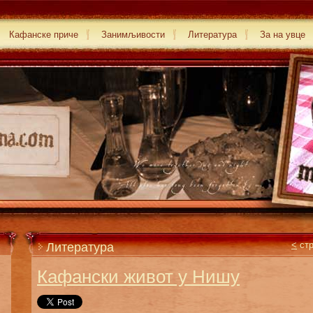
Кафанске приче
Занимљивости
Литература
За на увце
Литература
<
стр
Кафански живот у Нишу