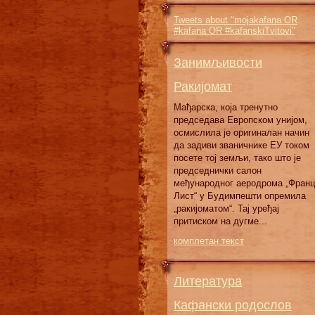
Tweets about "mojakafana OR
#kafana OR #kafanskiTvitovi"
Занимљивости
Ракијомат
Мађарска, која тренутно
председава Европском унијом,
осмислила је оригиналан начин
да задиви званичнике ЕУ током
посете тој земљи, тако што је
председнички салон
међународног аеродрома „Франц
Лист“ у Будимпешти опремила
„ракијоматом“. Тај уређај
притиском на дугме...
комплетан текст
Литература
Кафански родослов