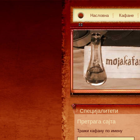
Насловна
Кафане
Специјалитети
Претрага сајта
Тражи кафану по имену