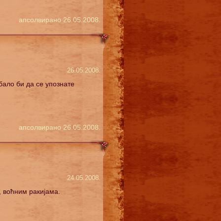
апсолвирано 26.05.2008.
26.05.2008.
бало би да се упознате
апсолвирано 26.05.2008.
24.05.2008.
, воћним ракијама.