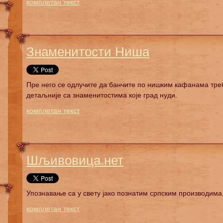
комплетан текст
Знаменитости Ниша
Пре него се одлучите да банчите по нишким кафанама тре
детаљније са знаменитостима које град нуди.
комплетан текст
Шљивовица.нет
Упознавање са у свету јако познатим српским производима
комплетан текст