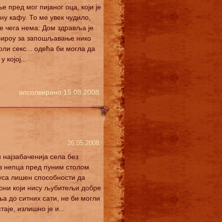
 пред мог пијаног оца, који је
ну кафу. То ме увек чудило,
ме чега нема: Дом здравља је
 Бироу за запошљавање нико
ли секс... одећа би могла да
којој...
апсолвирано 15.08.2008.
26.05.2008.
 најзабаченија села без
ез непца пред пуним столом
куса лишен способности да
, они који нису љубитељи добре
ња до ситних сати, не би могли
аје, излишно је и...