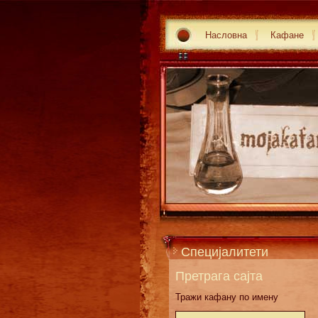
Насловна
Кафане
Специјалитети
Претрага сајта
Тражи кафану по имену