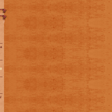
na
a
!