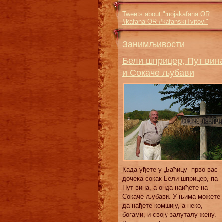
Tweets about "mojakafana OR
#kafana OR #kafanskiTvitovi"
Занимљивости
Бели шприцер, Пут вин
и Сокаче љубави
Када уђете у „Баћицу” прво вас
дочека сокак Бели шприцер, па
Пут вина, а онда наиђете на
Сокаче љубави. У њима можете
да нађете комшију, а неко,
богами, и своју залуталу жену.