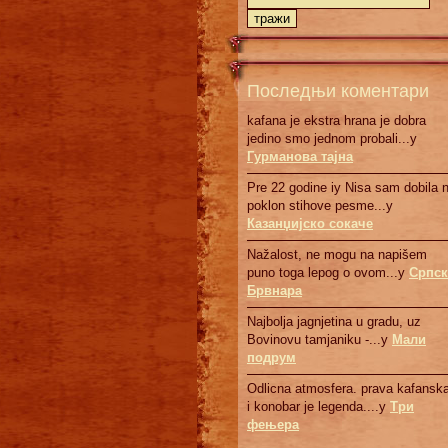
Последњи коментари
kafana je ekstra hrana je dobra
jedino smo jednom probali...у
Гурманова тајна
Pre 22 godine iy Nisa sam dobila 
poklon stihove pesme...у
Казанџијско сокаче
Nažalost, ne mogu na napišem
puno toga lepog o ovom...у
Српск
Брвнaрa
Najbolja jagnjetina u gradu, uz
Bovinovu tamjaniku -...у
Мали
подрум
Odlicna atmosfera. prava kafanska
i konobar je legenda....у
Три
фењера