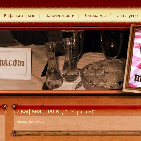
Кафанске приче
Занимљивости
Литература
За на увце
Кафана „Папа Џо (Papa Joe)“
назад на текст