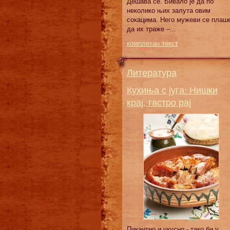
Дешава се. Бивало је да по
неколико њих залута овим
сокацима. Него мужеви се плаш
да их траже –...
комплетан текст
Литература
Кухиња с југа: Нишки
крај, гастро рај
Пикантно и укусно - тако би у