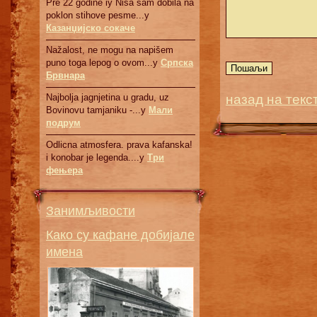
Pre 22 godine iy Nisa sam dobila na
poklon stihove pesme...у
Казанџијско сокаче
Nažalost, ne mogu na napišem
puno toga lepog o ovom...у
Српскa
Брвнaрa
назад на текс
Najbolja jagnjetina u gradu, uz
Bovinovu tamjaniku -...у
Мали
подрум
Odlicna atmosfera. prava kafanska!
i konobar je legenda....у
Три
фењера
Занимљивости
Како су кафане добијале
имена