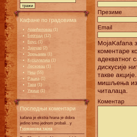
Презиме
Кафане по градовима
Email
Аранђеловац
(1)
Београд
(12)
Брус
(1)
MojaKafana з
Зајечар
(2)
коментаре к
Зрењанин
(1)
адекватног 
Куршумлија
(1)
дискусије н
Лесковац
(1)
Ниш
(55)
такве акције
Рашка
(1)
мишљења изн
Тара
(1)
читалаца.
Ужице
(1)
Коментар
Последњи коментари
kafana je ekstra hrana je dobra
jedino smo jednom probali...у
Гурманова тајна