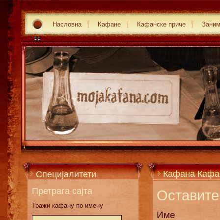
Насловна
Кафане
Кафанске приче
Зани
Кафана Кафа
Специјалитети
Претрага сајта
Оставите 
Тражи кафану по имену
Име