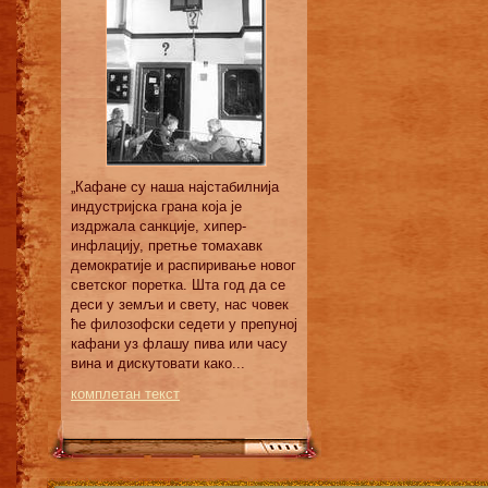
„Кафане су наша најстабилнија
индустријска грана која је
издржала санкције, хипер-
инфлацију, претње томахавк
демократије и распиривање новог
светског поретка. Шта год да се
деси у земљи и свету, нас човек
ће филозофски седети у препуној
кафани уз флашу пива или часу
вина и дискутовати како...
комплетан текст