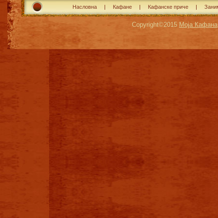
Насловна
Кафане
Кафанске приче
Зани
Copyright©2015
Моја Кафана