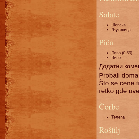
Salate
Шопска
Љутеница
Pića
Пиво (0,33)
Вино
Додатни коме
Probali domać
Što se cene t
retko gde uve
Čorbe
Телећа
Roštilj