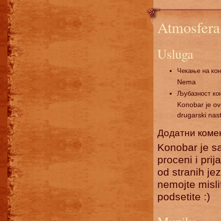
Atmosfera 
Usluga
Чекање на ко
Nema
Љубазност ко
Konobar je o
drugarski nas
Додатни коме
Konobar je sa
proceni i pri
od stranih je
nemojte misli
podsetite :)