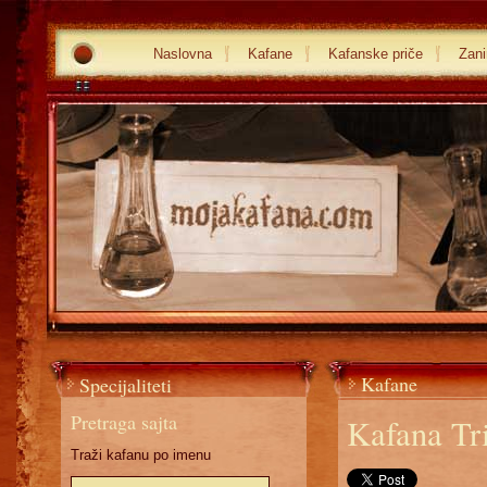
Naslovna
Kafane
Kafanske priče
Zani
Kafane
Specijaliteti
Pretraga sajta
Kafana Tri
Traži kafanu po imenu