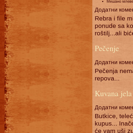
Мешано млев
Додатни коме
Rebra i file 
ponude sa ko
roštilj...ali bi
Pečenje
Додатни коме
Pečenja nema,
repova...
Kuvana jela
Додатни коме
Butkice, tele
kupus... Inač
će vam uši zu