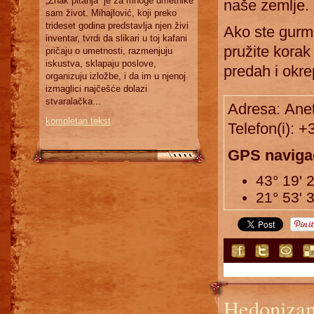
„Znak pitanja“ je za mnoge umetnike
naše zemlje.
sam život. Mihajlović, koji preko
trideset godina predstavlja njen živi
Ako ste gurman
inventar, tvrdi da slikari u toj kafani
pružite korak
pričaju o umetnosti, razmenjuju
iskustva, sklapaju poslove,
predah i okre
organizuju izložbe, i da im u njenoj
izmaglici najčešće dolazi
stvaralačka...
Adresa: Anet
kompletan tekst
Telefon(i): 
GPS naviga
43° 19' 2
21° 53' 
Hedonizam