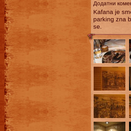
Додатни коме
Kafana je sme
parking zna b
se.