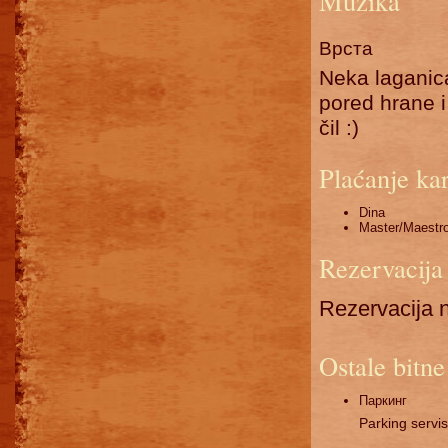
Muzika
Врста
Neka laganic
pored hrane i
čil :)
Plaćanje ka
Dina
Master/Maestr
Rezervacija
Rezervacija n
Ostale bitne
Паркинг
Parking servis