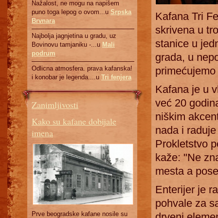
Nažalost, ne mogu na napišem
puno toga lepog o ovom...u
Srpska
Kafana Tri F
Brvnara
skrivena u t
Najbolja jagnjetina u gradu, uz
stanice u jedn
Bovinovu tamjaniku -...u
Mali
podrum
grada, u nepo
primećujemo t
Odlicna atmosfera. prava kafanska!
i konobar je legenda....u
Tri fenjera
Kafana je u v
već 20 godin
Zanimljivosti
niškim akcen
Kako su kafane dobijale
nada i raduje
imena
Prokletstvo p
kaže: "Ne zna
mesta a posed
Enterijer je 
pohvale za s
Prve beogradske kafane nosile su
drveni elemen