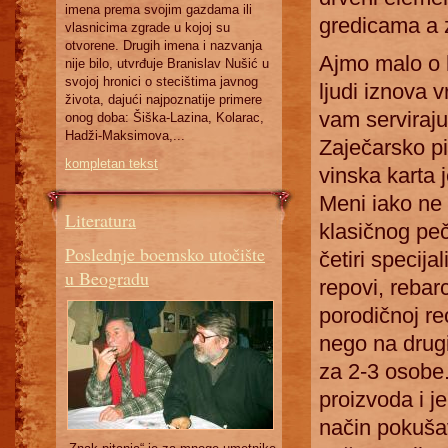
imena prema svojim gazdama ili
gredicama a z
vlasnicima zgrade u kojoj su
otvorene. Drugih imena i nazvanja
Ajmo malo o h
nije bilo, utvrđuje Branislav Nušić u
svojoj hronici o stecištima javnog
ljudi iznova 
života, dajući najpoznatije primere
vam serviraju
onog doba: Šiška-Lazina, Kolarac,
Hadži-Maksimova,...
Zaječarsko pi
kompletan tekst
vinska karta 
Meni iako ne v
Literatura
klasičnog peč
Poslednje boemsko utočište
četiri specija
u Beogradu
repovi, rebar
porodičnoj rec
nego na drugi
za 2-3 osobe.
proizvoda i je
način pokušav