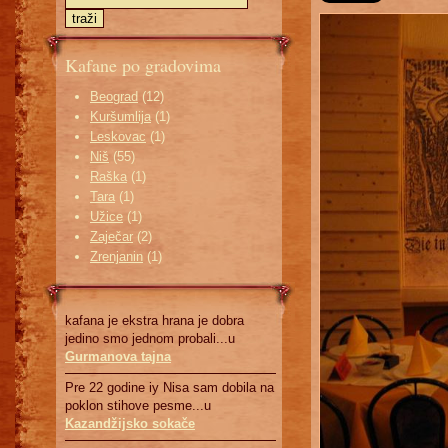
Kafane po gradovima
Beograd
(12)
Kuršumlija
(1)
Leskovac
(1)
Niš
(55)
Raška
(1)
Tara
(1)
Užice
(1)
Zaječar
(2)
Zrenjanin
(1)
kafana je ekstra hrana je dobra
jedino smo jednom probali...u
Gurmanova tajna
Pre 22 godine iy Nisa sam dobila na
poklon stihove pesme...u
Kazandžijsko sokače