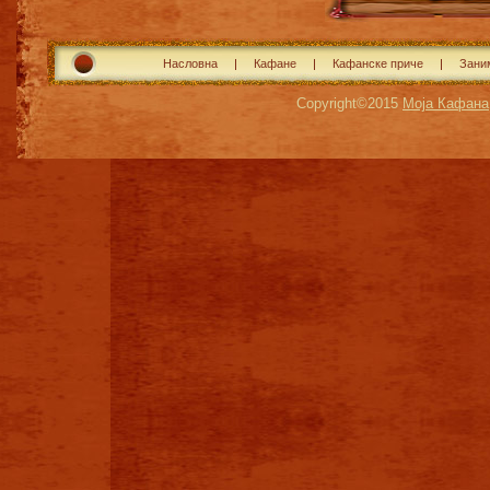
Насловна
Кафане
Кафанске приче
Зани
Copyright©2015
Моја Кафана