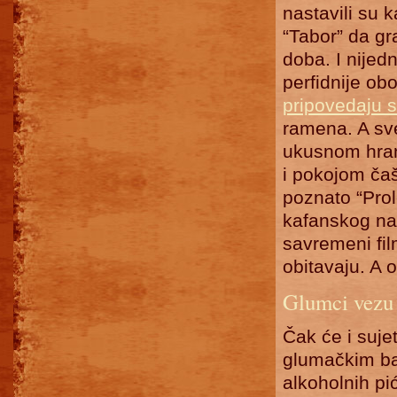
nastavili su 
“Tabor” da gra
doba. I nijed
perfidnije ob
pripovedaju st
ramena. A sve
ukusnom hrano
i pokojom čaš
poznato “Prol
kafanskog na
savremeni fi
obitavaju. A 
Glumci vezu
Čak će i sujet
glumačkim bar
alkoholnih p