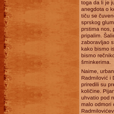
toga da li je
anegdota o ko
tiču se čuven
sprskog glumi
prstima nos, 
pripalim. Šal
zaboravljao s
kako bismo is
bismo rečnik
šminkerima.
Naime, urban
Radmilović i 
priredili su 
količine. Pi
uhvatio pod r
malo odmori o
Radmilovićev