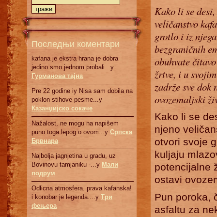
Kako li se desi,
veličanstvo kafa
grotlo i iz njeg
Последњи коментари
bezgraničnih em
kafana je ekstra hrana je dobra
obuhvate čitavo
jedino smo jednom probali...у
žrtve, i u svoji
Гурманова тајна
zadrže sve dok 
Pre 22 godine iy Nisa sam dobila na
ovozemaljski ži
poklon stihove pesme...у
Казанџијско сокаче
Kako li se des
Nažalost, ne mogu na napišem
njeno veličan
puno toga lepog o ovom...у
Српскa
otvori svoje g
Брвнaрa
kuljaju mlazo
Najbolja jagnjetina u gradu, uz
Bovinovu tamjaniku -...у
Мали
potencijalne 
подрум
ostavi ovozem
Odlicna atmosfera. prava kafanska!
Pun poroka, č
i konobar je legenda....у
Три
фењера
asfaltu za ne