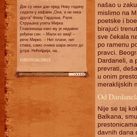
našao u zakul
Док су неки дан пред Нову годину
mislimo na Mil
седели у кафани „Она, а не нека
друга” близу Гардоша, Рале
poetske i boe
Струњача упита Мирка
birajući tren
Главоношца како му је недавно
рођени син. – Мали ко змај! –
sve čekala nak
рече Мирко. – Нит плаче, нит
po ramenu po
спава, само очима шара около до
јутра. Ноћобдија, на...
pravci. Beogra
комплетан текст
Dardaneli, a p
prevrati, deš
u onim prest
meraklijskih 
Od Dardanel
Nije se taj k
Balkana, smut
prestonicama
davnih dana 