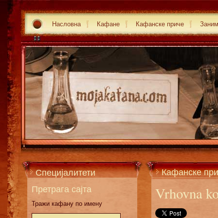
Насловна
Кафане
Кафанске приче
Зани
Кафанске пр
Специјалитети
Претрага сајта
Vrhovna ko
Тражи кафану по имену