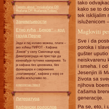
tako odvajkad
Tweets about "mojakafana OR
kako se to do
#kafana OR #kafanskiTvitovi"
tek isklijali
Занимљивости
isluženicom 
Етно кућа „Беков“ – код
Magloviti pes
газда Перче
Sve i da post
Једи и пиј колико можеш, плати –
poroka i slave
ако хоћеш ПИРОТ - Кафана
„Беков“ у селу Смиловци крај
gušter uputi
Димитровграда не престаје да
neiskvarenu k
изненађује путнике намернике. То
је кафана без ценовника, без
i smeha. I od
фрижидера и савремених
Jesenjin ili M
„скаламерија“, кафана у којој се
života sa sve
плаћа искључиво по...
njihova boem
комплетан текст
čašama brendi
generacije.
Литература
Pa se, eto, i 
Кафански родослов