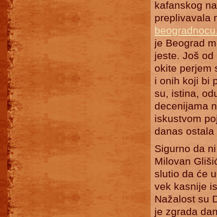
kafanskog nas
preplivavala
beogradnocu
je Beograd mo
jeste. Još od
okite perjem
i onih koji b
su, istina, od
decenijama n
iskustvom poje
danas ostala 
Sigurno da ni
Milovan Gliši
slutio da će 
vek kasnije is
Nažalost su 
je zgrada da