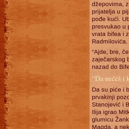
džepovima, zv
prijatelja u pi
pođe kući. U
presvukao u 
vrata bifea i
Radmilovića.
“Ajde, bre, č
zaječarskog 
nazad do Bife
“Da nećeš i 
Da su piće i 
prvakinji poz
Stanojević i 
Ilija igrao Mi
glumicu Žank
Magda, a neko