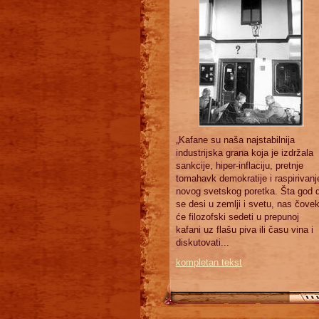
„Kafane su naša najstabilnija
industrijska grana koja je izdržala
sankcije, hiper-inflaciju, pretnje
tomahavk demokratije i raspirivanj
novog svetskog poretka. Šta god 
se desi u zemlji i svetu, nas čove
će filozofski sedeti u prepunoj
kafani uz flašu piva ili času vina i
diskutovati...
kompletan tekst