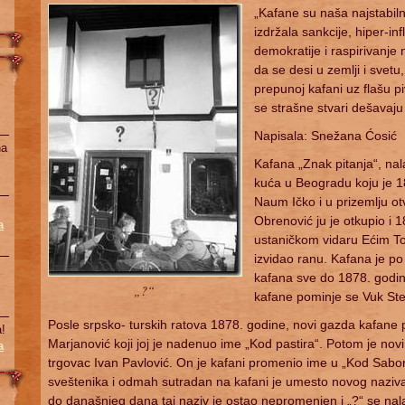
„Kafane su naša najstabilni
izdržala sankcije, hiper-in
demokratije i raspirivanje
da se desi u zemlji i svetu
prepunoj kafani uz flašu pi
se strašne stvari dešavaju
Napisala: Snežana Ćosić
na
Kafana „Znak pitanja“, nala
kuća u Beogradu koju je 1
Naum Ičko i u prizemlju ot
Obrenović ju je otkupio i 1
a
ustaničkom vidaru Ećim To
izvidao ranu. Kafana je p
kafana sve do 1878. godin
„?“
kafane pominje se Vuk Ste
Posle srpsko- turskih ratova 1878. godine, novi gazda kafane
!
Marjanović koji joj je nadenuo ime „Kod pastira“. Potom je nov
a
trgovac Ivan Pavlović. On je kafani promenio ime u „Kod Saborn
sveštenika i odmah sutradan na kafani je umesto novog naziv
do današnjeg dana taj naziv je ostao nepromenjen i „?“ se nala