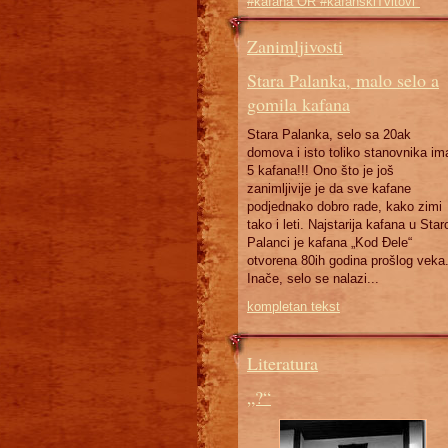
#kafana OR #kafanskiTvitovi"
Zanimljivosti
Stara Palanka, malo selo a
gomila kafana
Stara Palanka, selo sa 20ak
domova i isto toliko stanovnika im
5 kafana!!! Ono što je još
zanimljivije je da sve kafane
podjednako dobro rade, kako zimi
tako i leti. Najstarija kafana u Star
Palanci je kafana „Kod Đele“
otvorena 80ih godina prošlog veka
Inače, selo se nalazi...
kompletan tekst
Literatura
„?“