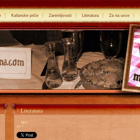
e
Kafanske priče
Zanimljivosti
Literatura
Za na uvce
Literatura
„?“