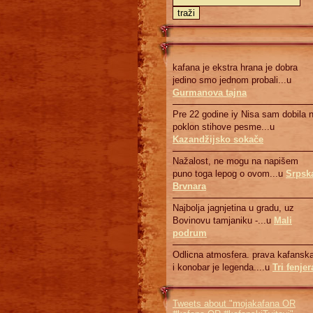
kafana je ekstra hrana je dobra
jedino smo jednom probali...u
Gurmanova tajna
Pre 22 godine iy Nisa sam dobila 
poklon stihove pesme...u
Kazandžijsko sokače
Nažalost, ne mogu na napišem
puno toga lepog o ovom...u
Srpsk
Brvnara
Najbolja jagnjetina u gradu, uz
Bovinovu tamjaniku -...u
Mali
podrum
Odlicna atmosfera. prava kafanska
i konobar je legenda....u
Tri fenjer
Tweets about "mojakafana OR