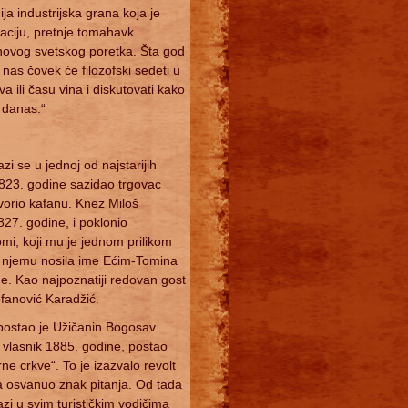
ja industrijska grana koja je
flaciju, pretnje tomahavk
 novog svetskog poretka. Šta god
, nas čovek će filozofski sedeti u
va ili času vina i diskutovati kako
 danas.“
zi se u jednoj od najstarijih
823. godine sazidao trgovac
vorio kafanu. Knez Miloš
827. godine, i poklonio
mi, koji mu je jednom prilikom
o njemu nosila ime Ećim-Tomina
e. Kao najpoznatiji redovan gost
fanović Karadžić.
 postao je Užičanin Bogosav
i vlasnik 1885. godine, postao
e crkve“. To je izazvalo revolt
a osvanuo znak pitanja. Od tada
zi u svim turističkim vodičima