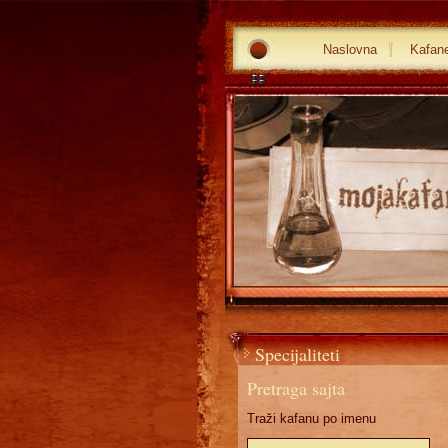
Naslovna
Kafan
Specijaliteti
Pretraga sajta
Traži kafanu po imenu