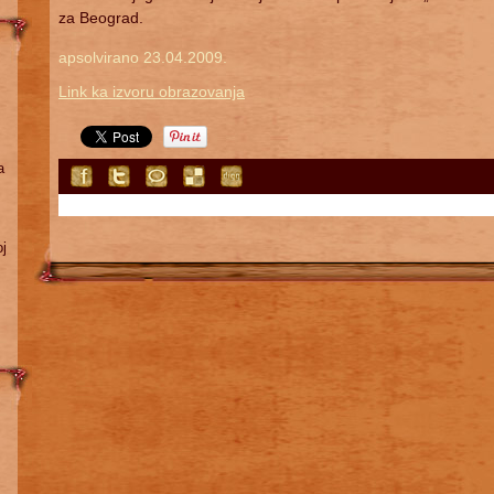
za Beograd.
apsolvirano 23.04.2009.
Link ka izvoru obrazovanja
a
oj
.