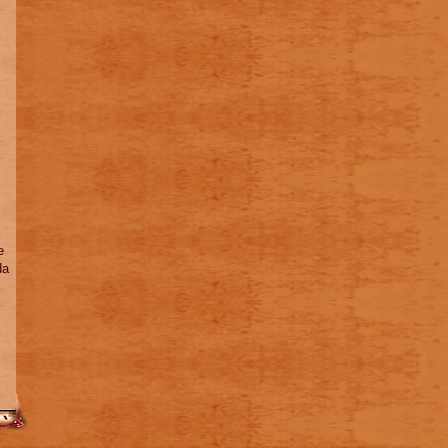
e
da
k