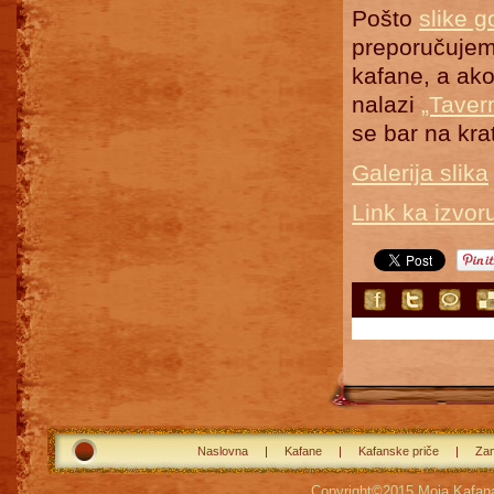
Pošto
slike g
preporučujem 
kafane, a ak
nalazi
„Taver
se bar na kra
Galerija slika
Link ka izvor
Naslovna
Kafane
Kafanske priče
Zan
Copyright©2015
Moja Kafan