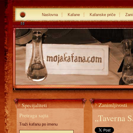
Naslovna
Kafane
Kafanske priče
Zani
Zanimljivosti
Specijaliteti
Pretraga sajta
„Taverna S
Traži kafanu po imenu