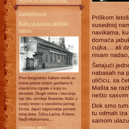
#kafana OR #kafanskiTvitovi"
Zanimljivosti
Prilikom leto
Kako su kafane dobijale
susednoj nam
imena
navikama, kuhi
domaća jabuko
cujka.... ali
nisam nadao, 
Šetajući jed
nabasah na p
Prve beogradske kafane nosile su
uličicu, sa če
imena prema svojim gazdama ili
Mašta se razb
vlasnicima zgrade u kojoj su
otvorene. Drugih imena i nazvanja
nešto sasvim 
nije bilo, utvrđuje Branislav Nušić u
svojoj hronici o stecištima javnog
Dok smo tumar
života, dajući najpoznatije primere
tu odmah iza 
onog doba: Šiška-Lazina, Kolarac,
Hadži-Maksimova,...
samom ulazu 
kompletan tekst