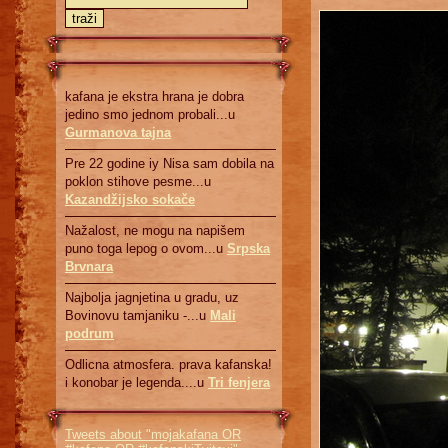
kafana je ekstra hrana je dobra
jedino smo jednom probali...u
Gurmanova tajna
Pre 22 godine iy Nisa sam dobila na
poklon stihove pesme...u
Kazandžijsko sokače
Nažalost, ne mogu na napišem
puno toga lepog o ovom...u
Srpska
Brvnara
Najbolja jagnjetina u gradu, uz
Bovinovu tamjaniku -...u
Mali
podrum
Odlicna atmosfera. prava kafanska!
i konobar je legenda....u
Tri fenjera
Tweets about "mojakafana OR