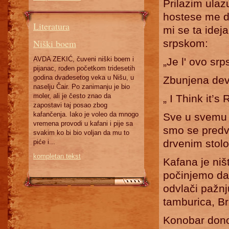
Prilazim ula
hostese me d
Literatura
mi se ta idej
Niški boem
srpskom:
AVDA ZEKIĆ, čuveni niški boem i
„Je l' ovo sr
pijanac, rođen početkom tridesetih
godina dvadesetog veka u Nišu, u
Zbunjena dev
naselju Čair. Po zanimanju je bio
moler, ali je često znao da
„ I Think it’s
zapostavi taj posao zbog
kafančenja. Iako je voleo da mnogo
Sve u svemu d
vremena provodi u kafani i pije sa
smo se predve
svakim ko bi bio voljan da mu to
drvenim stol
piće i...
kompletan tekst
Kafana je niš
počinjemo da
odvlači pažn
tamburica, Br
Konobar donos