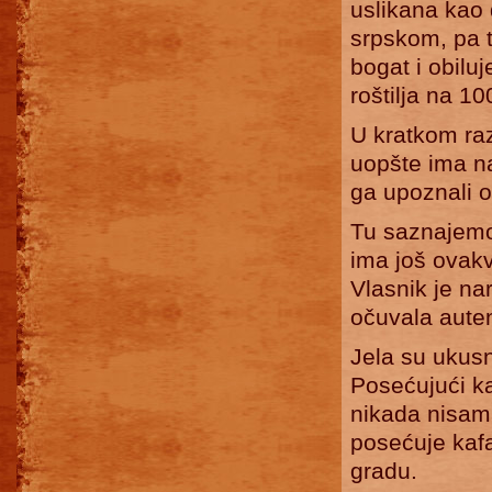
uslikana kao 
srpskom, pa 
bogat i obilu
roštilja na 10
U kratkom ra
uopšte ima na
ga upoznali o
Tu saznajemo 
ima još ovakv
Vlasnik je na
očuvala auten
Jela su ukusn
Posećujući k
nikada nisam 
posećuje kafa
gradu.