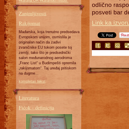
#kafana OR #kafanskiTvitovi"
odlično raspo
posveti bar d
Zanimljivosti
Link ka izvor
Rakijomat
Mađarska, koja trenutno predsedava
Evropskom unijom, osmislila je
originalan način da zadivi
zvaničnike EU tokom posete toj
zemlji, tako što je predsednički
salon međunarodnog aerodroma
„Franc List“ u Budimpešti opremila
„rakijomatom“. Taj uređaj pritiskom
na dugme...
kompletan tekst
Literatura
Fićok - definicija