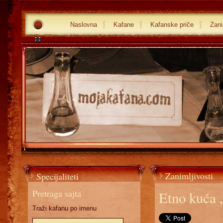
Naslovna
Kafane
Kafanske priče
Zani
Zanimljivosti
Specijaliteti
Pretraga sajta
Etno kuća 
Traži kafanu po imenu