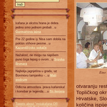
kafana je ekstra hrana je dobra
jedino smo jednom probali...u
Gurmanova tajna
Pre 22 godine iy Nisa sam dobila na
poklon stihove pesme...u
Kazandžijsko sokače
Nažalost, ne mogu na napišem
puno toga lepog o ovom...u
Srpska
Brvnara
Najbolja jagnjetina u gradu, uz
Etno 
Bovinovu tamjaniku -...u
Mali
podrum
otvaranju res
Odlicna atmosfera. prava kafanska!
i konobar je legenda....u
Tri fenjera
Topličkog okrug
Hrvatske, Slo
Tweets about "mojakafana OR
količina ispi