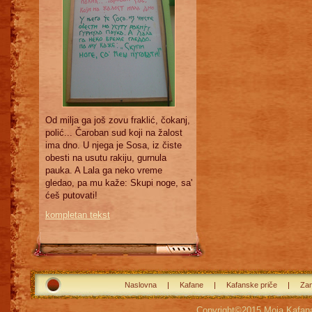
Od milja ga još zovu fraklić, čokanj,
polić... Čaroban sud koji na žalost
ima dno. U njega je Sosa, iz čiste
obesti na usutu rakiju, gurnula
pauka. A Lala ga neko vreme
gledao, pa mu kaže: Skupi noge, sa'
ćeš putovati!
kompletan tekst
Naslovna
Kafane
Kafanske priče
Zan
Copyright©2015
Moja Kafan